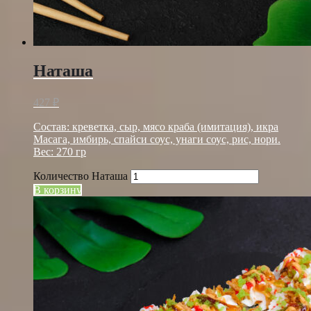
Наташа
427
₽
Состав: креветка, сыр, мясо краба (имитация), икра
Масага, имбирь, спайси соус, унаги соус, рис, нори.
Вес: 270 гр
Количество Наташа
В корзину