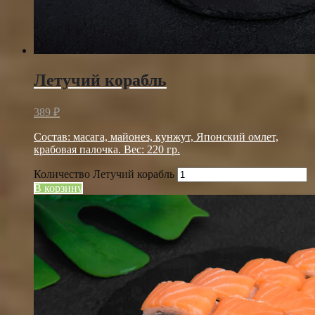
Летучий корабль
389
₽
Состав: масага, майонез, кунжут, Японский омлет,
крабовая палочка. Вес: 220 гр.
Количество Летучий корабль
В корзину