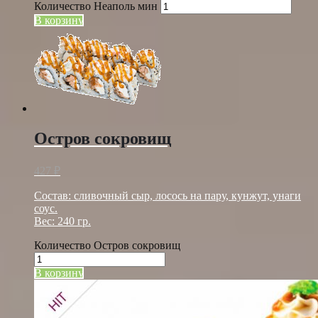
Количество Неаполь мин
В корзину
Остров сокровищ
427
₽
Состав: сливочный сыр, лосось на пару, кунжут, унаги
соус.
Вес: 240 гр.
Количество Остров сокровищ
В корзину