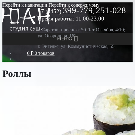
Перейти к навигации
Перейти к содержимому
399-779
251-028
+7 (8452)
,
Время работы: 11.00-23.00
г. Саратов, проспект 50 Лет Октября, 4/10;
ул. Огородная, 162
МЕНЮ
г. Энгельс, ул. Коммунистическая, 55
0 ₽
0 товаров
Роллы