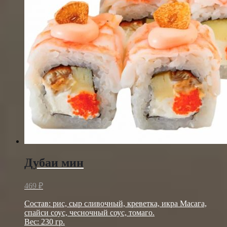
Дубаи мин
469
₽
Состав: рис, сыр сливочный, креветка, икра Масага,
спайси соус, чесночный соус, томаго.
Вес: 230 гр.