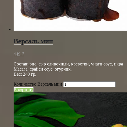
Версаль мин
449
₽
Состав: рис, сыр сливочный, креветки, унаги соус, икра
Масага, срайси соус, огурчик.
Вес: 240 гр.
Количество Версаль мин
В корзину