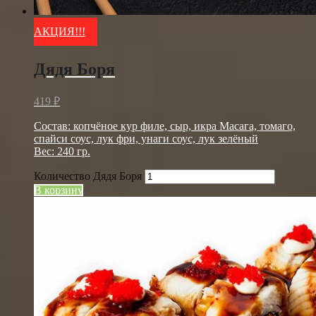
АКЦИЯ!!!
Дядя Боря
419
₽
Состав: копчёное кур филе, сыр, икра Масага, томаго,
спайси соус, лук фри, унаги соус, лук зелёный
Вес: 240 гр.
Количество Дядя Боря
В корзину