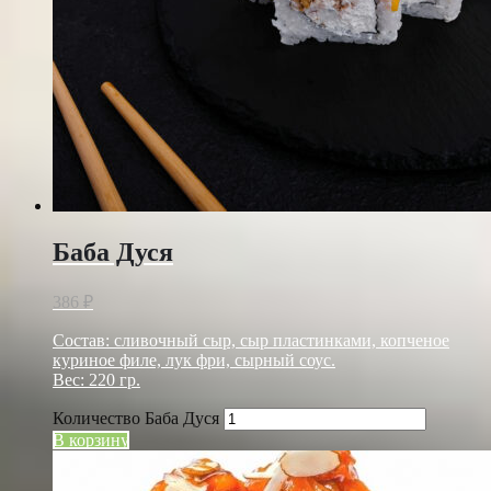
Баба Дуся
386
₽
Состав: сливочный сыр, сыр пластинками, копченое
куриное филе, лук фри, сырный соус.
Вес: 220 гр.
Количество Баба Дуся
В корзину