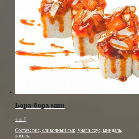
Бора-бора мин
469
₽
Состав: рис, сливочный сыр, унаги соус, миндаль,
лосось.