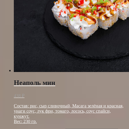
Неаполь мин
438
₽
Состав: рис, сыр сливочный, Масага зелёная и красная,
унаги соус, лук фри, томаго, лосось, соус спайси,
кунжут.
Веc: 230 гр.