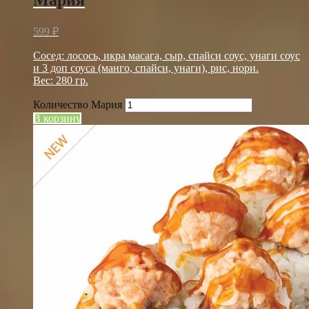
599
₽
Сосед: лосось, икра масага, сыр, спайси соус, унаги соус
и 3 доп соуса (манго, спайси, унаги), рис, нори.
Вес: 280 гр.
Количество Мария
В корзину