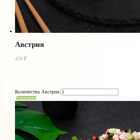
Австрия
459
₽
Состав: лосось, сыр, томат, томаго, кунжут, икра масага,
чесночный соус, рис, нори
Выход: 250 гр.
Количество Австрия
В корзину