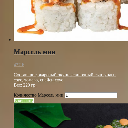
Марсель мин
427
₽
Состав: рис, жареный окунь, сливочный сыр, унаги
соус, томаго, спайси соус
Вес: 220 гр.
Количество Марсель мин
В корзину