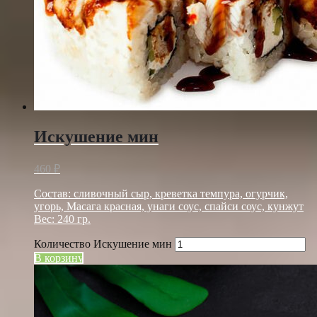
Искушение мин
460
₽
Состав: сливочный сыр, креветка темпура, огурчик,
угорь, Масага красная, унаги соус, спайси соус, кунжут
Вес: 240 гр.
Количество Искушение мин
В корзину