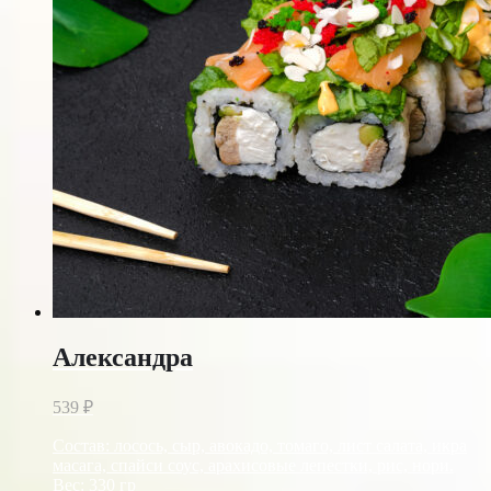
Александра
539
₽
Состав: лосось, сыр, авокадо, томаго, лист салата, икра
масага, спайси соус, арахисовые лепестки, рис, нори.
Вес: 330 гр