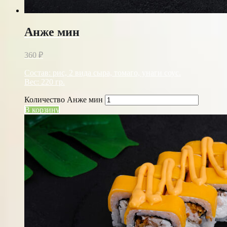
Анже мин
360
₽
Состав: рис, 2 вида сыра, томаго, унаги соус.
Вес: 220 гр.
Количество Анже мин
В корзину