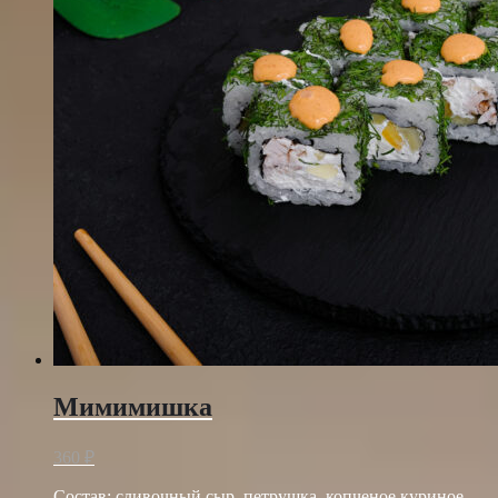
Мимимишка
360
₽
Состав: сливочный сыр, петрушка, копченое куриное