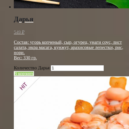
Дарья
549
₽
Состав: угорь копченый, сыр, огурец, унаги соус, лист
салата, икра масага, кунжут, арахисовые лепестки, рис,
нори.
Вес: 330 гр.
Количество Дарья
В корзину