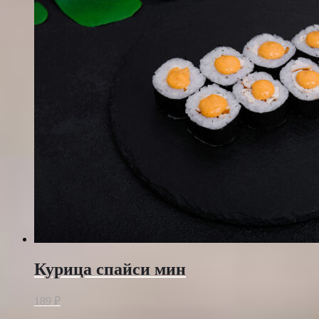
Курица спайси мин
189
₽