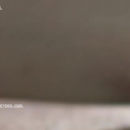
.
огурец, сыр.