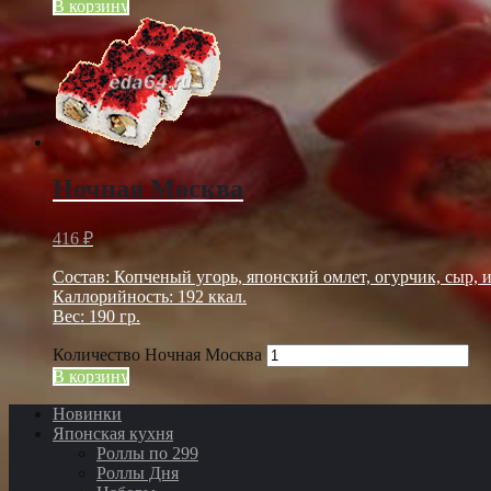
В корзину
Ночная Москва
416
₽
Состав: Копченый угорь, японский омлет, огурчик, сыр, 
Каллорийность: 192 ккал.
Вес: 190 гр.
Количество Ночная Москва
В корзину
Новинки
Японская кухня
Роллы по 299
Роллы Дня