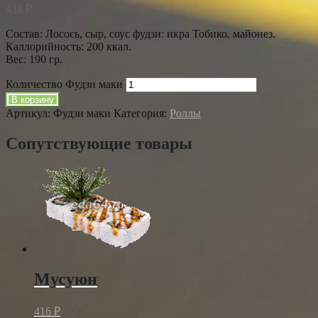
438
₽
Состав: Лосось, сыр, соус фудзи: икра Тобико, майонез.
Каллорийность: 200 ккал.
Вес: 190 гр.
Количество Фудзи маки
В корзину
Артикул:
Фудзи маки
Категория:
Роллы
Сопутствующие товары
Мусуюн
416
₽