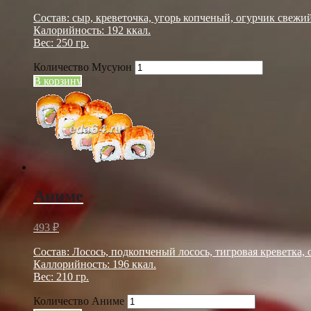
Состав: сыр, креветочка, угорь копченый, огурчик свежий
Калорийность: 192 ккал.
Вес: 250 гр.
Количество Мусуюн
В корзину
Аниме
493
₽
Состав: Лосось, подкопченый лосось, тигровая креветка, 
Каллорийность: 196 ккал.
Вес: 210 гр.
Количество Аниме