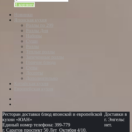
В корзину
Новинки
Японская кухня
Роллы по 299
Роллы Дня
Наборы
Суши
Роллы
Теплые роллы
Запеченные роллы
Горячие блюда
Супы
Десерты
Дополнительно
Китайская кухня
Европейская кухня
Ресторан доставки блюд японской и европейской
Доставки в
кухни «ЮАН»
г. Энгельс
Единый номер телефона: 399-779
нет.
г. Саратов проспект 50 Лет Октября 4/10.