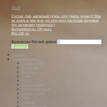
504
₽
Состав: сыр, копченый угорь, соус унаги, кунжут! Мы
не знаем в чем дело, но этот ролл настолько вкусный,
что заставляет улыбаться )
Калорийность: 196 ккал.
Вес:240 гр.
Количество Наглый дракон
В корзину
Новинки
Японская кухня
Роллы по 299
Роллы Дня
Наборы
Суши
Роллы
Теплые роллы
Запеченные роллы
Горячие блюда
Супы
Десерты
Дополнительно