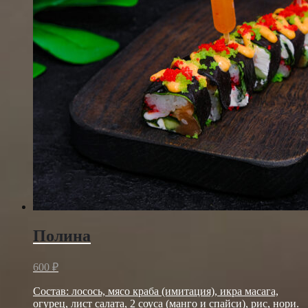
Полина
600
₽
Состав: лосось, мясо краба (имитация), икра масага,
огурец, лист салата, 2 соуса (манго и спайси), рис, нори.