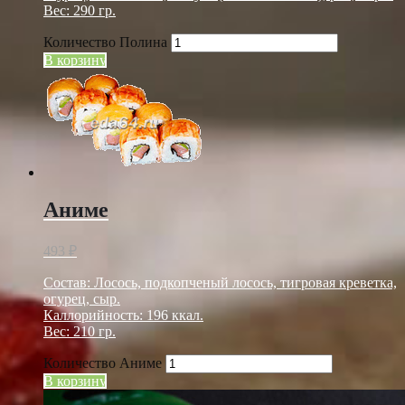
Вес: 290 гр.
Количество Полина
В корзину
Аниме
493
₽
Состав: Лосось, подкопченый лосось, тигровая креветка,
огурец, сыр.
Каллорийность: 196 ккал.
Вес: 210 гр.
Количество Аниме
В корзину