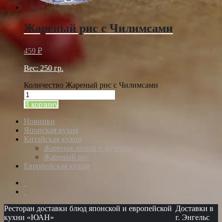
Жареный рис с Чилимсами
459
₽
Вес: 250 гр.
Количество Жареный рис с Чилимсами
В корзину
Новинки
Японская кухня
Китайская кухня
Жареная лапша и фунчеза
Жареный рис
Европейская кухня
Ресторан доставки блюд японской и европейской
Доставки в
кухни «ЮАН»
г. Энгельс