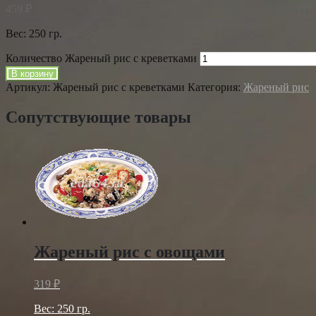
459
₽
Вес: 250 гр.
Количество Жареный рис с креветками
В корзину
Артикул:
Жареный рис с креветками
Категория:
Жареный рис
Сопутствующие товары
Жареный рис с овощами
319
₽
Вес: 250 гр.