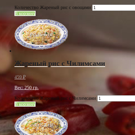
Количество Жареный рис с овощами
В корзину
Жареный рис с Чилимсами
459
₽
Вес: 250 гр.
Количество Жареный рис с Чилимсами
В корзину