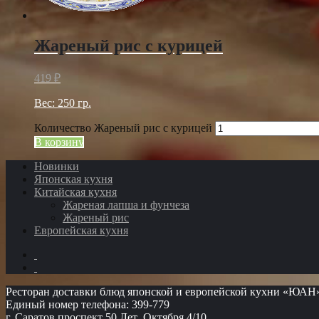
Жареный рис с курицей
419
₽
Вес: 250 гр.
Количество Жареный рис с курицей
В корзину
Новинки
Японская кухня
Китайская кухня
Жареная лапша и фунчеза
Жареный рис
Европейская кухня
Ресторан доставки блюд японской и европейской кухни «ЮАН
Единый номер телефона: 399-779
г. Саратов проспект 50 Лет Октября 4/10.