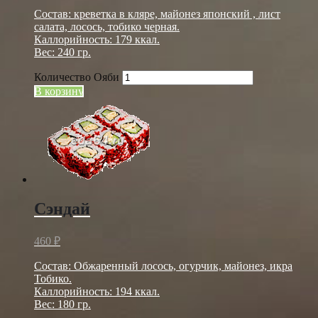
Cостав: креветка в кляре, майонез японский , лист
салата, лосось, тобико черная.
Каллорийность: 179 ккал.
Вес: 240 гр.
Количество Ояби
В корзину
Сэндай
460
₽
Состав: Обжаренный лосось, огурчик, майонез, икра
Тобико.
Каллорийность: 194 ккал.
Вес: 180 гр.