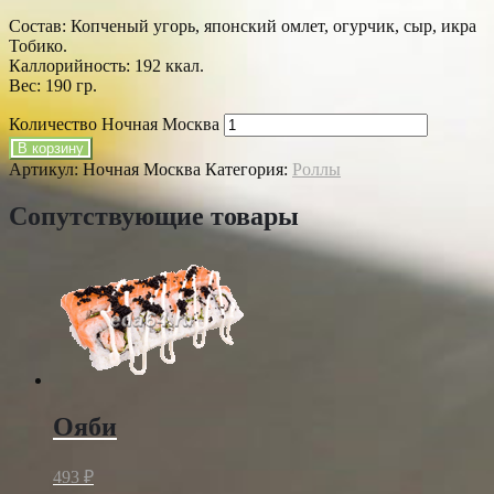
Состав: Копченый угорь, японский омлет, огурчик, сыр, икра
Тобико.
Каллорийность: 192 ккал.
Вес: 190 гр.
Количество Ночная Москва
В корзину
Артикул:
Ночная Москва
Категория:
Роллы
Сопутствующие товары
Ояби
493
₽