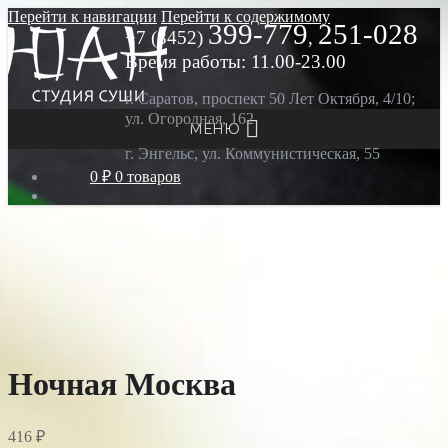
Перейти к навигации
Перейти к содержимому
399-779
251-028
+7 (8452)
,
Время работы: 11.00-23.00
г. Саратов, проспект 50 Лет Октября, 4/10;
ул. Огородная, 162
МЕНЮ
г. Энгельс, ул. Коммунистическая, 55
0 ₽
0 товаров
Ночная Москва
416
₽