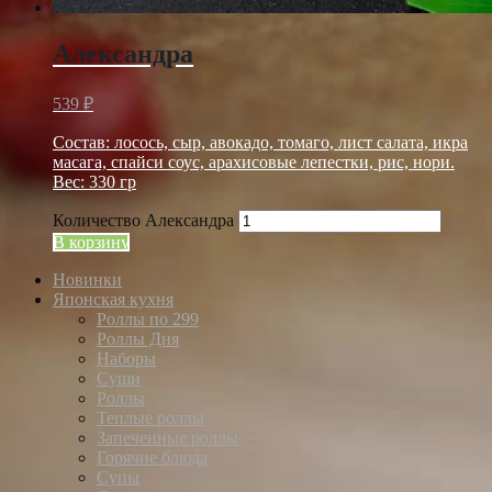
Александра
539
₽
Состав: лосось, сыр, авокадо, томаго, лист салата, икра
масага, спайси соус, арахисовые лепестки, рис, нори.
Вес: 330 гр
Количество Александра
В корзину
Новинки
Японская кухня
Роллы по 299
Роллы Дня
Наборы
Суши
Роллы
Теплые роллы
Запеченные роллы
Горячие блюда
Супы