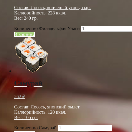
Состав: Лосось, копченый угорь, сыр.
Каллорийность: 228 ккал.
Вес: 240 гр.
Количество Филадельфия Унаги
В корзину
Самурай
262
₽
Состав: Лосось, японский омлет.
Каллорийность: 120 ккал.
Вес: 105 гр.
Количество Самурай