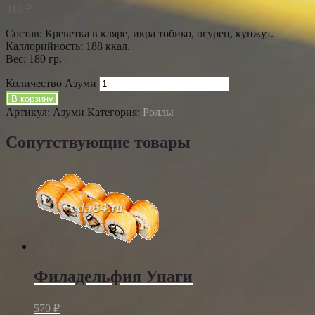
416
₽
Состав: Креветка в кляре, икра тобико, огурец, кунжут.
Каллорийность: 188 ккал.
Вес: 180 гр.
Количество Азуми
В корзину
Артикул:
Азуми
Категория:
Роллы
Сопутствующие товары
Филадельфия Унаги
570
₽