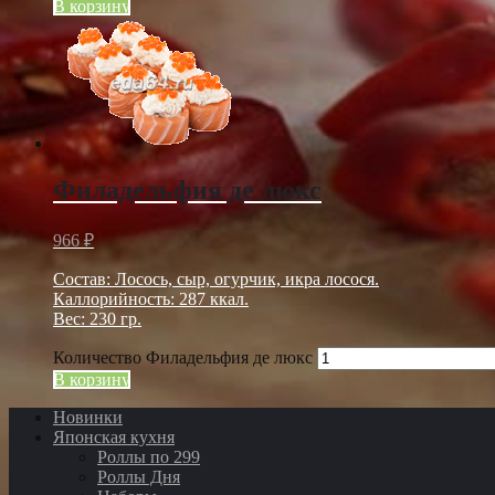
В корзину
Филадельфия де люкс
966
₽
Состав: Лосось, сыр, огурчик, икра лосося.
Каллорийность: 287 ккал.
Вес: 230 гр.
Количество Филадельфия де люкс
В корзину
Новинки
Японская кухня
Роллы по 299
Роллы Дня