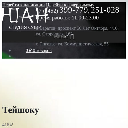
Перейти к навигации
Перейти к содержимому
399-779
251-028
+7 (8452)
,
Время работы: 11.00-23.00
г. Саратов, проспект 50 Лет Октября, 4/10;
ул. Огородная, 162
МЕНЮ
г. Энгельс, ул. Коммунистическая, 55
0 ₽
0 товаров
Тейшоку
416
₽