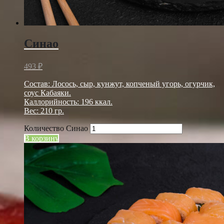
Синао
493
₽
Состав: Лосось, сыр, кунжут, копченый угорь, огурчик,
соус Кабаяки.
Каллорийность: 196 ккал.
Вес: 210 гр.
Количество Синао
В корзину