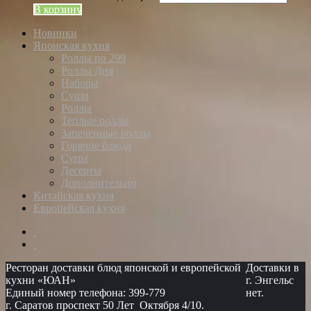
В корзину
Новинки
Японская кухня
Роллы по 299
Роллы Дня
Наборы
Суши
Роллы
Теплые роллы
Запеченные роллы
Горячие блюда
Супы
Десерты
Дополнительно
Китайская кухня
Европейская кухня
Ресторан доставки блюд японской и европейской
Доставки в
кухни «ЮАН»
г. Энгельс
Единый номер телефона: 399-779
нет.
г. Саратов проспект 50 Лет Октября 4/10.