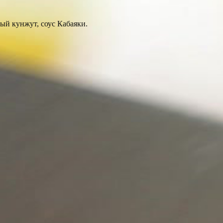
лый кунжут, соус Кабаяки.