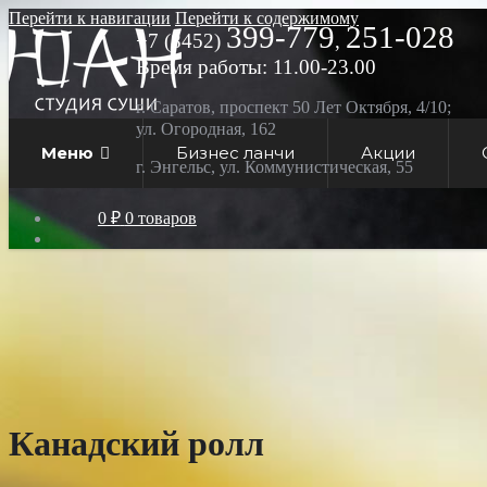
Перейти к навигации
Перейти к содержимому
399-779
251-028
+7 (8452)
,
Время работы: 11.00-23.00
г. Саратов, проспект 50 Лет Октября, 4/10;
ул. Огородная, 162
Меню
Бизнес ланчи
Акции
г. Энгельс, ул. Коммунистическая, 55
0 ₽
0 товаров
Канадский ролл