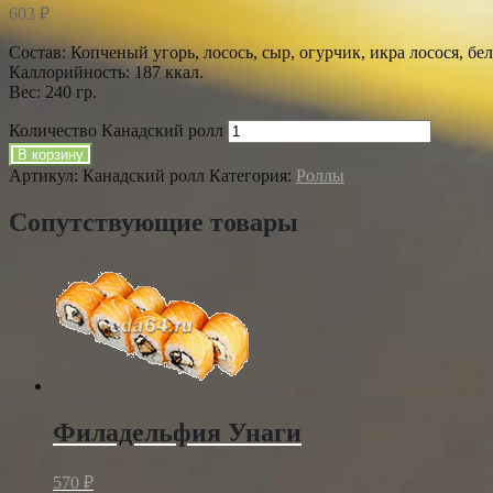
603
₽
Состав: Копченый угорь, лосось, сыр, огурчик, икра лосося, бе
Каллорийность: 187 ккал.
Вес: 240 гр.
Количество Канадский ролл
В корзину
Артикул:
Канадский ролл
Категория:
Роллы
Сопутствующие товары
Филадельфия Унаги
570
₽