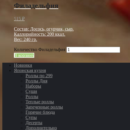
Филадельфия
515
₽
Состав: Лосось, огурчик, сыр.
Каллорийность: 200 ккал.
Вес: 240 гр.
Количество Филадельфия
В корзину
Новинки
Японская кухня
Роллы по 299
Роллы Дня
Наборы
Суши
Роллы
Теплые роллы
Запеченные роллы
Горячие блюда
Супы
Десерты
Дополнительно