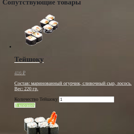
Сопутствующие товары
Тейшоку
416
₽
Состав: маринованный огурчик, сливочный сыр, лосось.
Вес: 220 гр.
Количество Тейшоку
В корзину