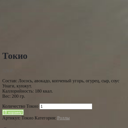
Токио
526
₽
Состав: Лосось, авокадо, копченый угорь, огурец, сыр, соус
Унаги, кунжут.
Каллорийность: 180 ккал.
Вес: 200 гр.
Количество Токио
В корзину
Артикул:
Токио
Категория:
Роллы