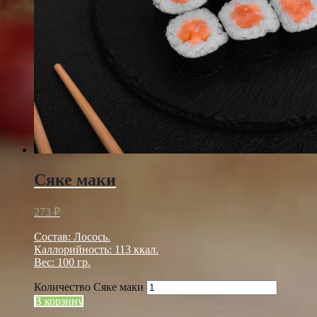
Сяке маки
273
₽
Состав: Лосось.
Каллорийность: 113 ккал.
Вес: 100 гр.
Количество Сяке маки
В корзину