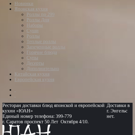
Новинки
Японская кухня
Роллы по 299
Роллы Дня
Наборы
Суши
Роллы
Теплые роллы
Запеченные роллы
Горячие блюда
Супы
Десерты
Дополнительно
Китайская кухня
Европейская кухня
Ресторан доставки блюд японской и европейской
Доставки в
кухни «ЮАН»
г. Энгельс
Единый номер телефона: 399-779
нет.
г. Саратов проспект 50 Лет Октября 4/10.