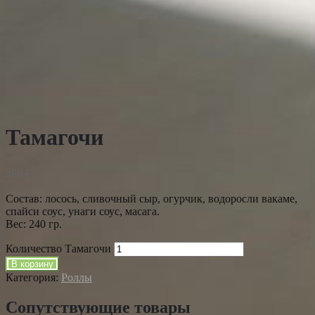
Тамагочи
460
₽
Состав: лосось, сливочный сыр, огурчик, водоросли вакаме,
спайси соус, унаги соус, масага.
Вес: 240 гр.
Количество Тамагочи
В корзину
Категория:
Роллы
Сопутствующие товары