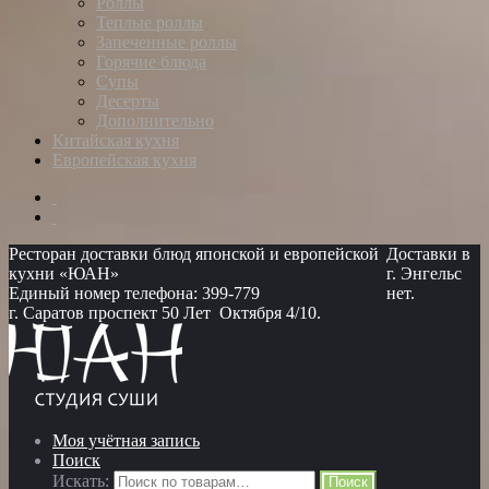
Роллы
Теплые роллы
Запеченные роллы
Горячие блюда
Супы
Десерты
Дополнительно
Китайская кухня
Европейская кухня
Ресторан доставки блюд японской и европейской
Доставки в
кухни «ЮАН»
г. Энгельс
Единый номер телефона: 399-779
нет.
г. Саратов проспект 50 Лет Октября 4/10.
Моя учётная запись
Поиск
Искать:
Поиск