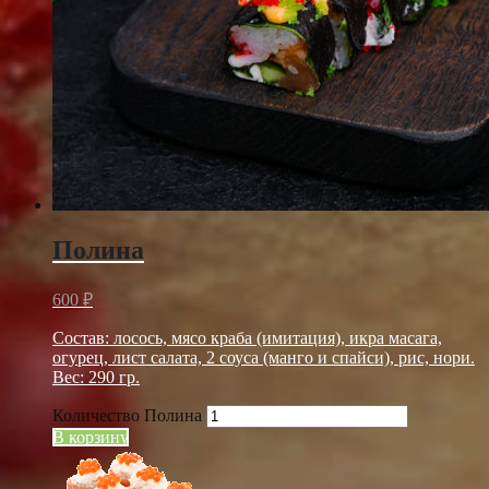
Полина
600
₽
Состав: лосось, мясо краба (имитация), икра масага,
огурец, лист салата, 2 соуса (манго и спайси), рис, нори.
Вес: 290 гр.
Количество Полина
В корзину