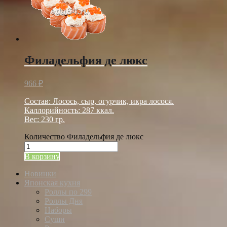
Филадельфия де люкс
966
₽
Состав: Лосось, сыр, огурчик, икра лосося.
Каллорийность: 287 ккал.
Вес: 230 гр.
Количество Филадельфия де люкс
В корзину
Новинки
Японская кухня
Роллы по 299
Роллы Дня
Наборы
Суши