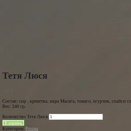
АКЦИЯ!!!
Тетя Люся
438
₽
Состав: сыр , креветка, икра Масага, томаго, огурчик, спайси с
Вес: 240 гр.
Количество Тетя Люся
В корзину
Категория:
Роллы