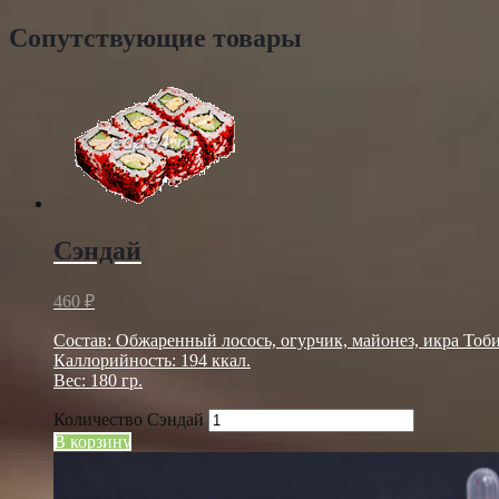
Сопутствующие товары
Сэндай
460
₽
Состав: Обжаренный лосось, огурчик, майонез, икра Тоби
Каллорийность: 194 ккал.
Вес: 180 гр.
Количество Сэндай
В корзину