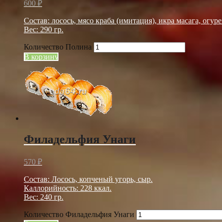
600
₽
Состав: лосось, мясо краба (имитация), икра масага, огурец
Вес: 290 гр.
Количество Полина
В корзину
Филадельфия Унаги
570
₽
Состав: Лосось, копченый угорь, сыр.
Каллорийность: 228 ккал.
Вес: 240 гр.
Количество Филадельфия Унаги