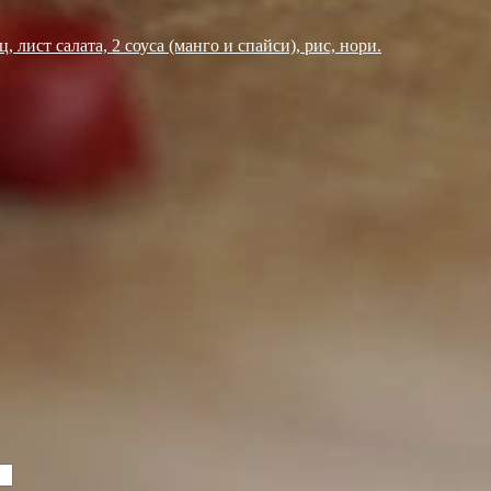
, лист салата, 2 соуса (манго и спайси), рис, нори.