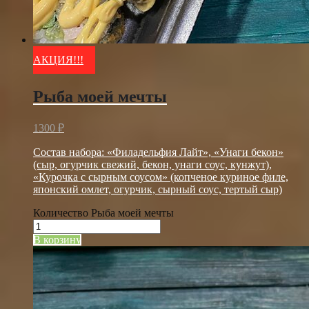
АКЦИЯ!!!
Рыба моей мечты
1300
₽
Состав набора: «Филадельфия Лайт», «Унаги бекон»
(сыр, огурчик свежий, бекон, унаги соус, кунжут),
«Курочка с сырным соусом» (копченое куриное филе,
японский омлет, огурчик, сырный соус, тертый сыр)
Количество Рыба моей мечты
В корзину