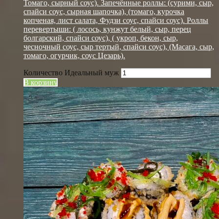
Томаго, сырный соус). Запечённые роллы: (сурими, сыр,
спайси соус, сырная шапочка), (томаго, курочка
копченая, лист салата, Фудзи соус, спайси соус). Роллы
перевертыши: ( лосось, кунжут белый, сыр, перец
болгарский, спайси соус), ( укроп, бекон, сыр,
чесночный соус, сыр тертый, спайси соус), (Масага, сыр,
томаго, огурчик, соус Цезарь).
Количество Идеальный муж
В корзину