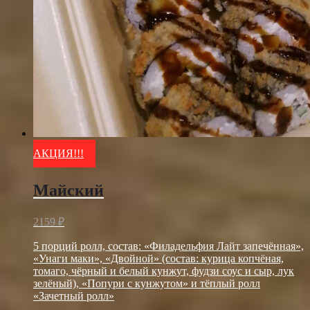
АКЦИЯ!!!
Майский
2159
₽
5 порций ролл, состав: «Филадельфия Лайт запечённая»,
«Унаги маки», «Двойной» (состав: курица копчёная,
томаго, чёрный и белый кунжут, фудзи соус и сыр, лук
зелёный), «Попури с кунжутом» и тёплый ролл
«Зачетный ролл»