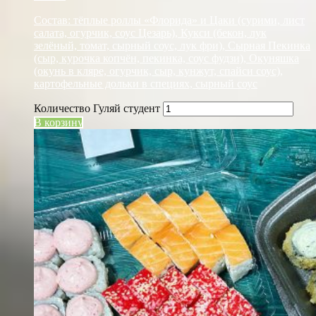
Состав: тёплые роллы «Флорида» и Цаки (сурими, лист
салата, огурчик, соус Цезарь), Кукси (бекон, лук
зелёный, томат, сырный соус, лук фри), Сырная Пекинка
(сыр, курочка копчён, пекинка, соус фудзи), Окуняшка
(окунь в кляре, огурчик, сыр, кунжут, спайси соус),
картофельные дольки в специях, сырный соус
Количество Гуляй студент
В корзину