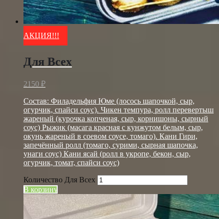
АКЦИЯ!!!
Для Всех
2150
₽
Состав: Филадельфия Юме (лосось шапочкой, сыр,
огурчик, спайси соус). Чикен темпура, ролл перевертыш
жареный (курочка копченая, сыр, корнишоны, сырный
соус) Рыжик (масага красная с кунжутом белым, сыр,
окунь жареный в соевом соусе, томаго). Кани Гири,
запечённый ролл (томаго, сурими, сырная шапочка,
унаги соус) Кани ясай (ролл в укропе, бекон, сыр,
огурчик, томат, спайси соус)
Количество Для Всех
В корзину