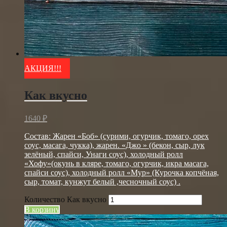
АКЦИЯ!!!
Как вкусно
1640
₽
Состав:
Жарен «Боб» (сурими, огурчик, томаго, орех
соус, масага, чукка), жарен. «Джо » (бекон, сыр, лук
зелёный, спайси, Унаги соус), холодный ролл
«Хофу»(окунь в кляре, томаго, огурчик, икра масага,
спайси соус), холодный ролл «Мур» (Курочка копчёная,
сыр, томат, кунжут белый ,чесночный соус) .
Количество Как вкусно
В корзину