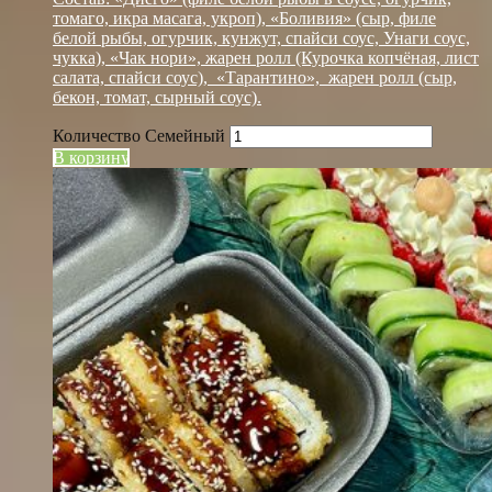
томаго, икра масага, укроп), «Боливия» (сыр, филе
белой рыбы, огурчик, кунжут, спайси соус, Унаги соус,
чукка), «Чак нори», жарен ролл (Курочка копчёная, лист
салата, спайси соус), «Тарантино», жарен ролл (сыр,
бекон, томат, сырный соус).
Количество Семейный
В корзину