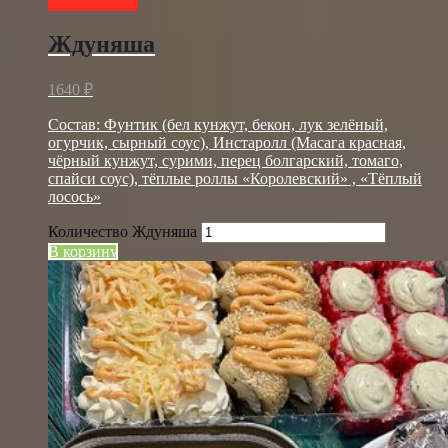
Ждуняша
1640
₽
Состав: Фунтик (бел кунжут, бекон, лук зелёный,
огурчик, сырный соус), Инстаролл (Масага красная,
чёрный кунжут, сурими, перец болгарский, томаго,
спайси соус), тёплые роллы «Королевский» , «Тёплый
лосось»
Количество Ждуняша
В корзину