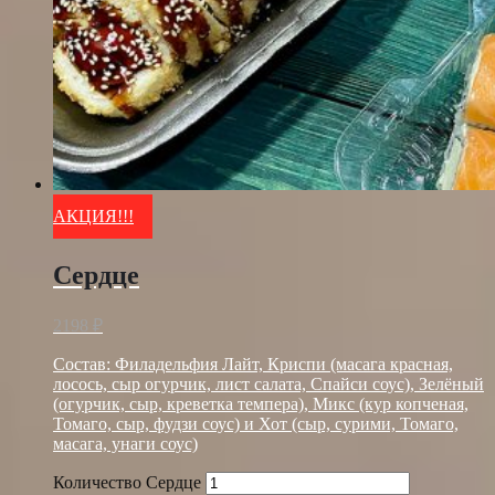
АКЦИЯ!!!
Сердце
2198
₽
Состав: Филадельфия Лайт, Криспи (масага красная,
лосось, сыр огурчик, лист салата, Спайси соус), Зелёный
(огурчик, сыр, креветка темпера), Микс (кур копченая,
Томаго, сыр, фудзи соус) и Хот (сыр, сурими, Томаго,
масага, унаги соус)
Количество Сердце