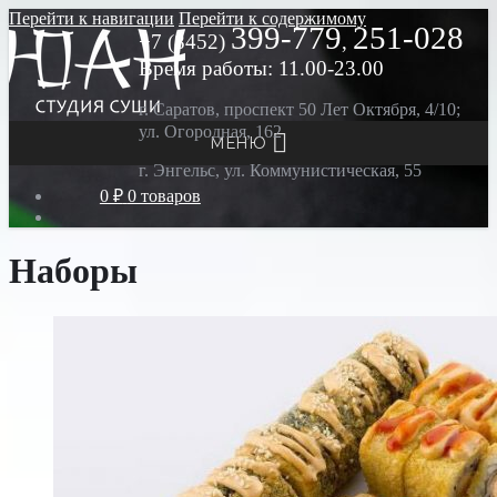
Перейти к навигации
Перейти к содержимому
399-779
251-028
+7 (8452)
,
Время работы: 11.00-23.00
г. Саратов, проспект 50 Лет Октября, 4/10;
ул. Огородная, 162
МЕНЮ
г. Энгельс, ул. Коммунистическая, 55
0 ₽
0 товаров
Наборы