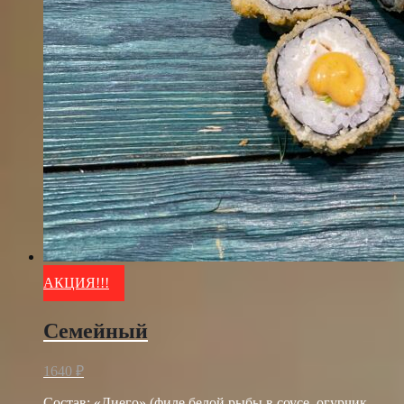
АКЦИЯ!!!
Семейный
1640
₽
Состав: «Диего» (филе белой рыбы в соусе, огурчик,