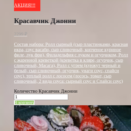
АКЦИЯ!!!
Красавчик Джонни
2299
₽
Состав набора: Ролл сырный (сыр пластинками, красная
икра, соус васаби, сыр сливочный, копченое куриное
филе, лук фри), Филадельфия с луком и огурчиком, Ролл
с жаренной креветкой (креветка в кляре, огурчик, сыр
сливочный, Масага), Ролл с угрем (кунжут черный и
белый, сыр сливочный, огурчик, унаги соус, спайси
соус), теплый ролл с лососем (лосось, томат, сыр
сливочный, 2 вида соуса: сырный соус и Спайси соус)
Количество Красавчик Джонни
В корзину