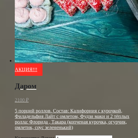
АКЦИЯ!!!
Даром
2100
₽
5 порций роллов. Состав: Калифорния с курочкой,
Филадельфия Лайт с омлетом, Фудзи маки и 2 тёплых
ролла: Флорида , Такара (копченая курочка, огурчик,
омлетик, соус зелененький)