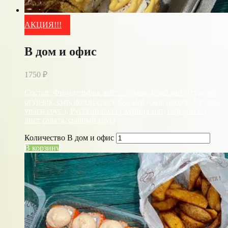
АКЦИЯ!!!
В дом и офис
1750
₽
Состав: Филадельфия лайт с луком, Краб лайт (сурими,
огурчик, сыр, фудзи соус), Сусами (сыр, лосось. Огурец,
унаги соус ), Русский ролл ( курица коп, сыр , омлет,
лист салата, сырный соус)
Количество В дом и офис
В корзину