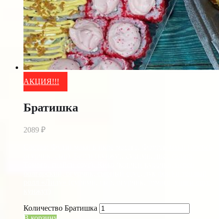
АКЦИЯ!!!
Братишка
2089
₽
Состав: Фудзи маки в икре масага, Фрутти маки (лосось,
огурчик, сыр), Бетти (кунжут, сурими, лист салата,
Томаго, спайси соус), Кико (копчён курочка, перец
болгарский, огурчик, сырный соус, лук фри) и тёплый
ролл «Лилу» (сурими, сыр, огурчик, томаго, унаги соус,
кунжут)
Количество Братишка
В корзину