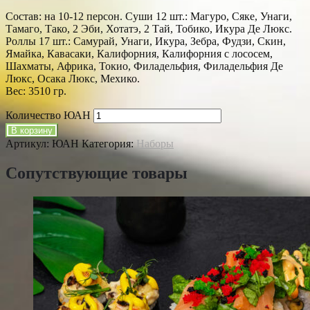
Состав: на 10-12 персон. Суши 12 шт.: Магуро, Сяке, Унаги,
Тамаго, Тако, 2 Эби, Хотатэ, 2 Тай, Тобико, Икура Де Люкс.
Роллы 17 шт.: Самурай, Унаги, Икура, Зебра, Фудзи, Скин,
Ямайка, Кавасаки, Калифорния, Калифорния с лососем,
Шахматы, Африка, Токио, Филадельфия, Филадельфия Де
Люкс, Осака Люкс, Мехико.
Вес: 3510 гр.
Количество ЮАН
В корзину
Артикул:
ЮАН
Категория:
Наборы
Сопутствующие товары