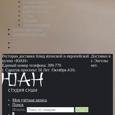
Теплые роллы
Запеченные роллы
Горячие блюда
Супы
Десерты
Дополнительно
Китайская кухня
Европейская кухня
Ресторан доставки блюд японской и европейской
Доставки в
кухни «ЮАН»
г. Энгельс
Единый номер телефона: 399-779
нет.
г. Саратов проспект 50 Лет Октября 4/10.
Моя учётная запись
Поиск
Искать:
Поиск
0