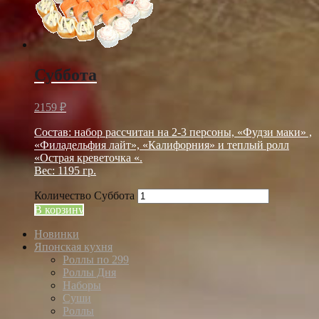
Суббота
2159
₽
Состав: набор рассчитан на 2-3 персоны, «Фудзи маки» ,
«Филадельфия лайт», «Калифорния» и теплый ролл
«Острая креветочка «.
Вес: 1195 гр.
Количество Суббота
В корзину
Новинки
Японская кухня
Роллы по 299
Роллы Дня
Наборы
Суши
Роллы