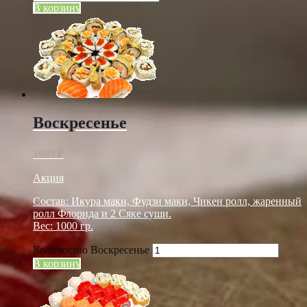
В корзину
Воскресенье
1989
₽
Акция
Состав: Икура маки, Фудзи маки, Чикен ролл, жаренный
ролл Флорида и 2 Сяке суши.
Вес: 1000 гр.
Количество Воскресенье
В корзину