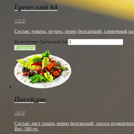
Греческий 64
329
₽
Состав: томаты, огурец, перец болгарский, сливочный сыр,
Количество Греческий 64
В корзину
Посейдон
389
₽
Состав: лист салата, перец болгарский, лосось подкопчен
Вес: 180 гр.