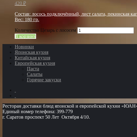
420
₽
Состав: лосось подключённый, лист салата, пекинская кап
Вес: 180 гр.
Количество Цезарь с лососем
В корзину
Новинки
Японская кухня
Китайская кухня
Европейская кухня
Паста
Салаты
Горячие закуски
Ресторан доставки блюд японской и европейской кухни «ЮАН
Единый номер телефона: 399-779
г. Саратов проспект 50 Лет Октября 4/10.