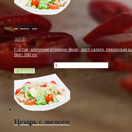
Цезарь
369
₽
Состав: копченое куриное филе, лист салата, пекинская ка
Вес: 180 гр.
Количество Цезарь
В корзину
Цезарь с лососем