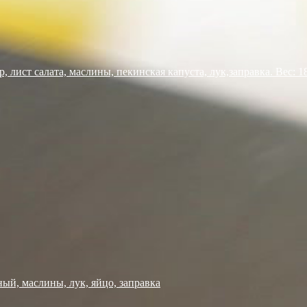
 лист салата, маслины, пекинская капуста, лук,заправка. Вес: 18
ный, маслины, лук, яйцо, заправка