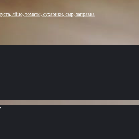
уста, яйцо, томаты, сухарики, сыр, заправка
»