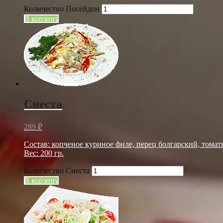
Количество Посейдон
В корзину
Сиеста
289
₽
Состав: копченое куриное филе, перец болгарский, томат
Вес: 200 гр.
Количество Сиеста
В корзину