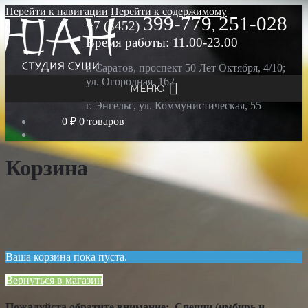
Перейти к навигации
Перейти к содержимому
399-779
251-028
+7 (8452)
,
Время работы: 11.00-23.00
г. Саратов, проспект 50 Лет Октября, 4/10;
ул. Огородная, 162
МЕНЮ
г. Энгельс, ул. Коммунистическая, 55
0 ₽
0 товаров
Корзина
Ваша корзина пока пуста.
Вернуться в магазин
Пожалуйста обратите внимание: Специи (имбирь и