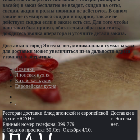
васаби) в заказ бесплатно не входят, скидки на сеты,
специи, акции и роллы новинки не действуют. В одном
заказе не суммируюся скидки и подарки, так же не
действует скидка если в заказе есть сет. Для того чтобы
ваш заказ был принят, обязательна обратная связь,
дождитесь звонка оператора и уточните детали заказа.
Доставки в город Энгельс нет, минимальная сумма заказа
для доставки может увеличиться из-за дальности адреса,
уточнять у оператора.
Новинки
Японская кухня
Китайская кухня
Европейская кухня
Ресторан доставки блюд японской и европейской
Доставки в
кухни «ЮАН»
г. Энгельс
Единый номер телефона: 399-779
нет.
г. Саратов проспект 50 Лет Октября 4/10.