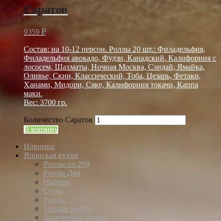
Саратов
9359
₽
Состав: на 10-12 персон. Роллы 20 шт.: Филадельфия,
Филадельфия авокадо, Фудзи, Канадский, Калифорния с
лососем, Шахматы, Ночная Москва, Сэндай, Ямайка,
Оливье, Скин, Классический, Тоба, Цезарь, Фетаки,
Ханами, Мидори, Сяке, Калифорния токачи, Каппа
маки.
Вес: 3700 гр.
Количество Саратов
В корзину
Новинки
Японская кухня
Роллы по 299
Роллы Дня
Наборы
Суши
Роллы
Теплые роллы
Запеченные роллы