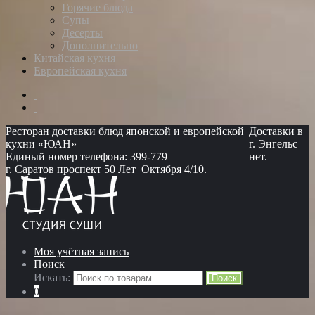
Горячие блюда
Супы
Десерты
Дополнительно
Китайская кухня
Европейская кухня
Ресторан доставки блюд японской и европейской
Доставки в
кухни «ЮАН»
г. Энгельс
Единый номер телефона: 399-779
нет.
г. Саратов проспект 50 Лет Октября 4/10.
Моя учётная запись
Поиск
Искать:
Поиск
0