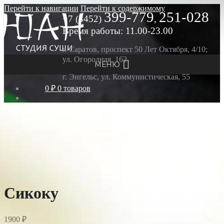
Перейти к навигации
Перейти к содержимому
399-779
251-028
+7 (8452)
,
Время работы: 11.00-23.00
г. Саратов, проспект 50 Лет Октября, 4/10;
ул. Огородная, 162
МЕНЮ
г. Энгельс, ул. Коммунистическая, 55
0 ₽
0 товаров
Сикоку
1900
₽