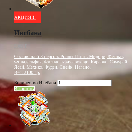
АКЦИЯ!!!
Икебана
5089
₽
Состав: на 6-8 персон. Роллы 11 шт.: Мидори, Фетаки,
Филадельфия, Филадельфия авокадо, Караоке, Самурай,
Ясай, Мехико, Фудзи, Снейк, Нагано.
Вес: 2100 гр.
Количество Икебана
В корзину