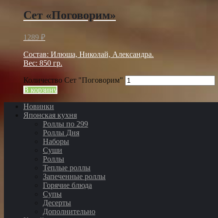
Сет «Поговорим»
1289
₽
Состав: Илюша, Николай, Александра.
Вес: 850 гр.
Количество Сет "Поговорим"
В корзину
Новинки
Японская кухня
Роллы по 299
Роллы Дня
Наборы
Суши
Роллы
Теплые роллы
Запеченные роллы
Горячие блюда
Супы
Десерты
Дополнительно