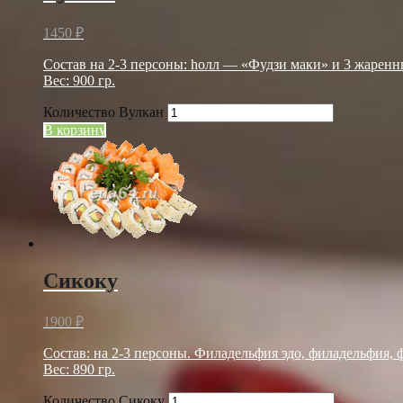
1450
₽
Состав на 2-3 персоны: hолл — «Фудзи маки» и 3 жарен
Вес: 900 гр.
Количество Вулкан
В корзину
Сикоку
1900
₽
Cостав: на 2-3 персоны. Филадельфия эдо, филадельфия, 
Вес: 890 гр.
Количество Сикоку