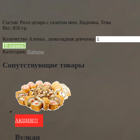
1250
₽
Состав: Ролл цезарь с салатом мин, Вадимка, Тема
Вес: 850 гр.
Количество Аленка , шоколадная девчонка
В корзину
Категория:
Наборы
Сопутствующие товары
АКЦИЯ!!!
Вулкан