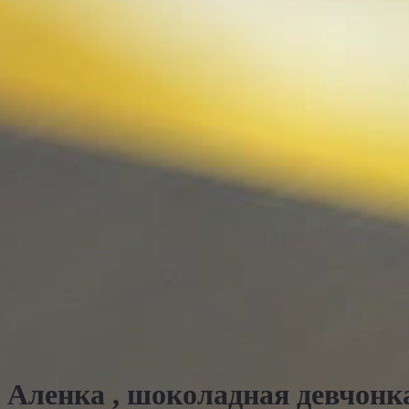
АКЦИЯ!!!
Аленка , шоколадная девчонк