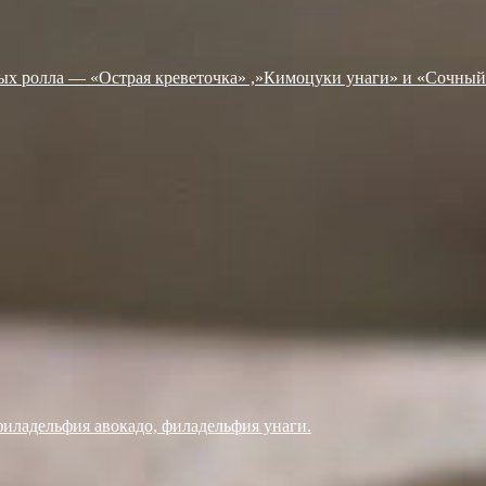
ных ролла — «Острая креветочка» ,»Кимоцуки унаги» и «Сочны
филадельфия авокадо, филадельфия унаги.