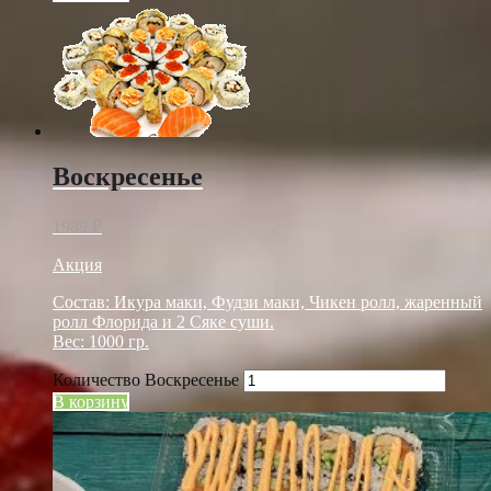
Воскресенье
1989
₽
Акция
Состав: Икура маки, Фудзи маки, Чикен ролл, жаренный
ролл Флорида и 2 Сяке суши.
Вес: 1000 гр.
Количество Воскресенье
В корзину