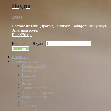
Якудза
2089
₽
Состав: Фетаки, Дракон, Тейшоку, Калифорния кунжут,
Зачетный ролл.
Вес: 970 гр.
Количество Якудза
В корзину
Новинки
Японская кухня
Роллы по 299
Роллы Дня
Наборы
Суши
Роллы
Теплые роллы
Запеченные роллы
Горячие блюда
Супы
Десерты
Дополнительно