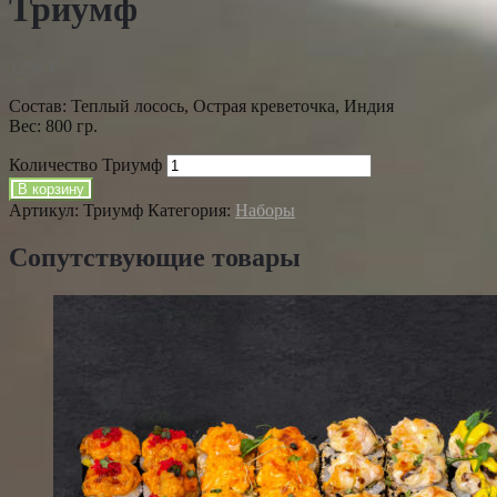
Триумф
1250
₽
Состав: Теплый лосось, Острая креветочка, Индия
Вес: 800 гр.
Количество Триумф
В корзину
Артикул:
Триумф
Категория:
Наборы
Сопутствующие товары