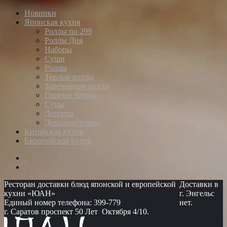
Новинки
Японская кухня
Роллы по 299
Роллы Дня
Наборы
Суши
Роллы
Теплые роллы
Запеченные роллы
Горячие блюда
Супы
Десерты
Дополнительно
Китайская кухня
Европейская кухня
Ресторан доставки блюд японской и европейской
Доставки в
кухни «ЮАН»
г. Энгельс
Единый номер телефона: 399-779
нет.
г. Саратов проспект 50 Лет Октября 4/10.