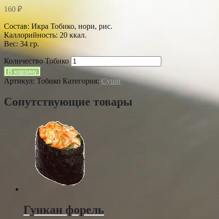
160
₽
Состав: Икра Тобико, нори, рис.
Каллорийность: 20 ккал.
Вес: 34 гр.
Количество Тобико
В корзину
Артикул:
Тобико
Категория:
Суши
Сопутствующие товары
Гункан форель