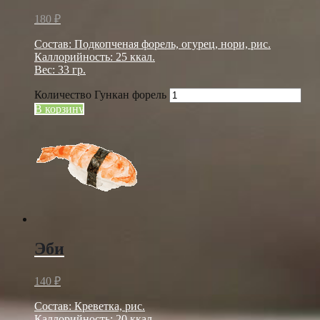
180
₽
Состав: Подкопченая форель, огурец, нори, рис.
Каллорийность: 25 ккал.
Вес: 33 гр.
Количество Гункан форель
В корзину
Эби
140
₽
Состав: Креветка, рис.
Каллорийность: 20 ккал.