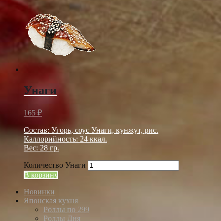
Унаги
165
₽
Состав: Угорь, соус Унаги, кунжут, рис.
Каллорийность: 24 ккал.
Вес: 28 гр.
Количество Унаги
В корзину
Новинки
Японская кухня
Роллы по 299
Роллы Дня