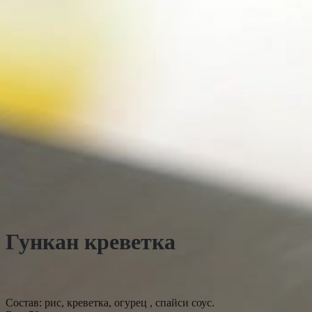
Гункан креветка
160
₽
Состав: рис, креветка, огурец , спайси соус.