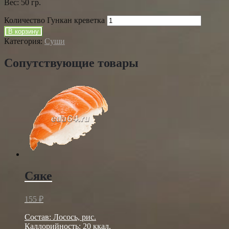
Вес: 50 гр.
Количество Гункан креветка
В корзину
Категория:
Суши
Сопутствующие товары
Сяке
155
₽
Состав: Лосось, рис.
Каллорийность: 20 ккал.