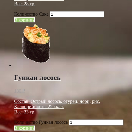
Вес: 28 гр.
Количество Сяке
В корзину
Гункан лосось
180
₽
Состав: Острый лосось, огурец, нори, рис.
Каллорийность: 25 ккал.
Вес: 33 гр.
Количество Гункан лосось
В корзину