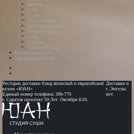
Наборы
Суши
Роллы
Теплые роллы
Запеченные роллы
Горячие блюда
Супы
Десерты
Дополнительно
Китайская кухня
Европейская кухня
Ресторан доставки блюд японской и европейской
Доставки в
кухни «ЮАН»
г. Энгельс
Единый номер телефона: 399-779
нет.
г. Саратов проспект 50 Лет Октября 4/10.