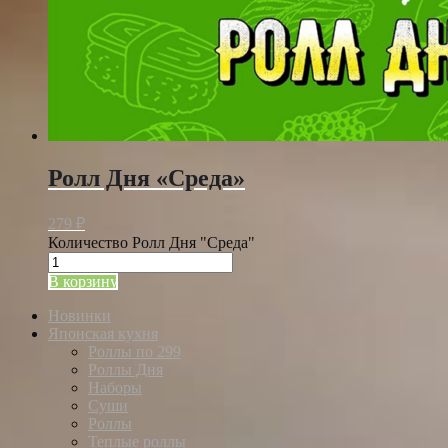
Ролл Дня «Среда»
279
₽
Количество Ролл Дня "Среда"
В корзину
Новинки
Японская кухня
Роллы по 299
Роллы Дня
Наборы
Суши
Роллы
Теплые роллы