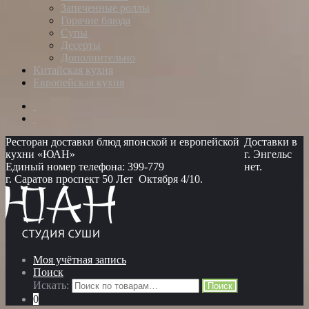
Запеченные роллы
Горячие блюда
Супы
Десерты
Дополнительно
Китайская кухня
Европейская кухня
Ресторан доставки блюд японской и европейской
Доставки в
кухни «ЮАН»
г. Энгельс
Единый номер телефона: 399-779
нет.
г. Саратов проспект 50 Лет Октября 4/10.
Моя учётная запись
Поиск
Искать:
Поиск
0