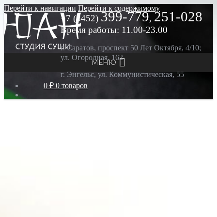
Перейти к навигации
Перейти к содержимому
399-779
251-028
+7 (8452)
,
Время работы: 11.00-23.00
г. Саратов, проспект 50 Лет Октября, 4/10;
ул. Огородная, 162
МЕНЮ
г. Энгельс, ул. Коммунистическая, 55
0 ₽
0 товаров