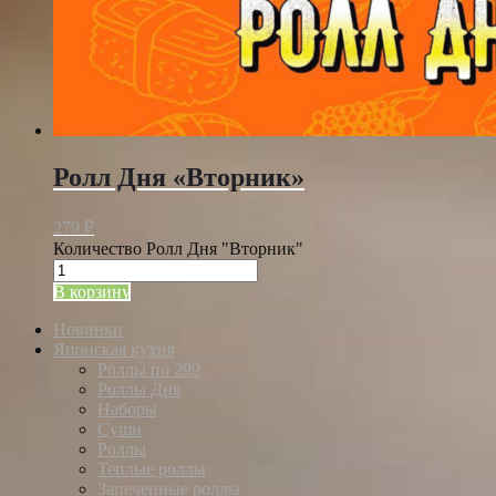
Ролл Дня «Вторник»
279
₽
Количество Ролл Дня "Вторник"
В корзину
Новинки
Японская кухня
Роллы по 299
Роллы Дня
Наборы
Суши
Роллы
Теплые роллы
Запеченные роллы