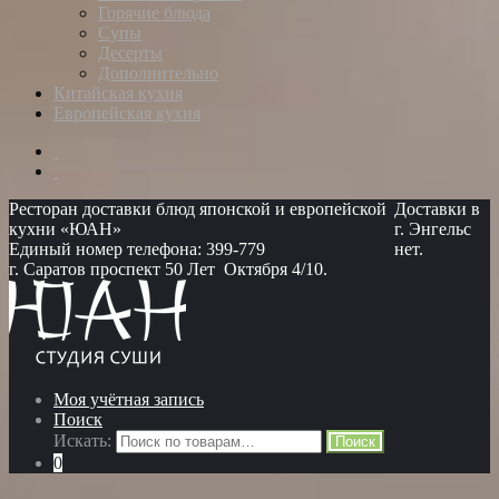
Горячие блюда
Супы
Десерты
Дополнительно
Китайская кухня
Европейская кухня
Ресторан доставки блюд японской и европейской
Доставки в
кухни «ЮАН»
г. Энгельс
Единый номер телефона: 399-779
нет.
г. Саратов проспект 50 Лет Октября 4/10.
Моя учётная запись
Поиск
Искать:
Поиск
0