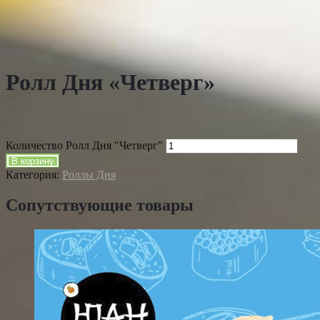
Ролл Дня «Четверг»
279
₽
Количество Ролл Дня "Четверг"
В корзину
Категория:
Роллы Дня
Сопутствующие товары