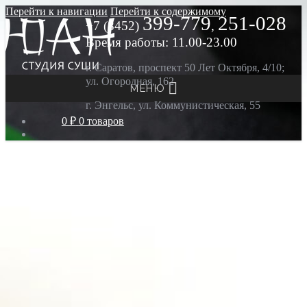
Перейти к навигации
Перейти к содержимому
399-779
251-028
+7 (8452)
,
Время работы: 11.00-23.00
г. Саратов, проспект 50 Лет Октября, 4/10;
ул. Огородная, 162
МЕНЮ
г. Энгельс, ул. Коммунистическая, 55
0 ₽
0 товаров