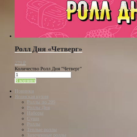
Ролл Дня «Четверг»
279
₽
Количество Ролл Дня "Четверг"
В корзину
Новинки
Японская кухня
Роллы по 299
Роллы Дня
Наборы
Суши
Роллы
Теплые роллы
Запеченные роллы