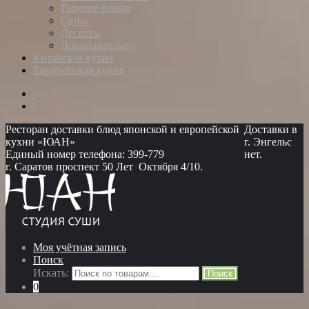
Горячие блюда
Супы
Десерты
Дополнительно
Китайская кухня
Европейская кухня
Ресторан доставки блюд японской и европейской
Доставки в
кухни «ЮАН»
г. Энгельс
Единый номер телефона: 399-779
нет.
г. Саратов проспект 50 Лет Октября 4/10.
Моя учётная запись
Поиск
Искать:
Поиск
0