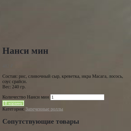
Нанси мин
482
₽
Состав: рис, сливочный сыр, креветка, икра Масага, лосось,
соус срайси.
Вес: 240 гр.
Количество Нанси мин
В корзину
Категория:
Запеченные роллы
Сопутствующие товары