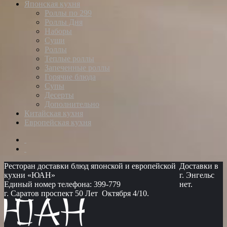
Японская кухня
Роллы по 299
Роллы Дня
Наборы
Суши
Роллы
Теплые роллы
Запеченные роллы
Горячие блюда
Супы
Десерты
Дополнительно
Китайская кухня
Европейская кухня
Ресторан доставки блюд японской и европейской
Доставки в
кухни «ЮАН»
г. Энгельс
Единый номер телефона: 399-779
нет.
г. Саратов проспект 50 Лет Октября 4/10.