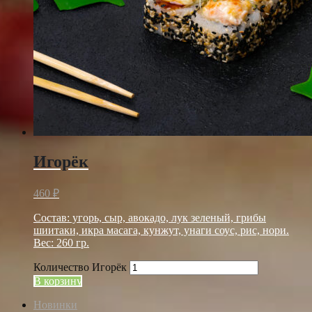
Игорёк
460
₽
Состав: угорь, сыр, авокадо, лук зеленый, грибы
шиитаки, икра масага, кунжут, унаги соус, рис, нори.
Вес: 260 гр.
Количество Игорёк
В корзину
Новинки