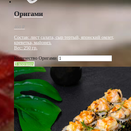
Оригами
460
₽
Состав: лист салата, сыр тертый, японский омлет,
креветка, майонез.
Вес: 250 гр.
Количество Оригами
В корзину