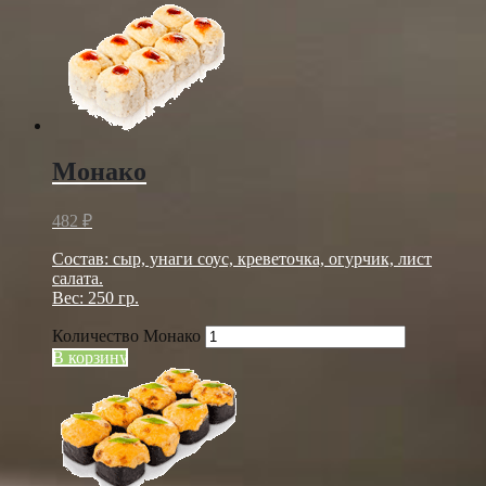
Монако
482
₽
Состав: сыр, унаги соус, креветочка, огурчик, лист
салата.
Вес: 250 гр.
Количество Монако
В корзину