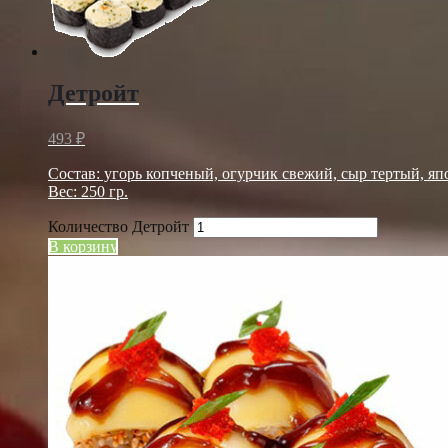
Детройт
493
₽
Состав: угорь копченый, огурчик свежий, сыр тертый, япо
Вес: 250 гр.
Количество Детройт
В корзину