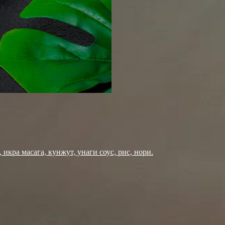
 икра масага, кунжут, унаги соус, рис, нори.