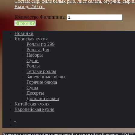
Состав: сыр, филе белых рыб, лист салата, огурчик, сыр 
Выход: 250 гр.
Количество Филиппины
В корзину
Новинки
Японская кухня
Роллы по 299
Роллы Дня
Наборы
Суши
Роллы
Теплые роллы
Запеченные роллы
Горячие блюда
Супы
Десерты
Дополнительно
Китайская кухня
Европейская кухня