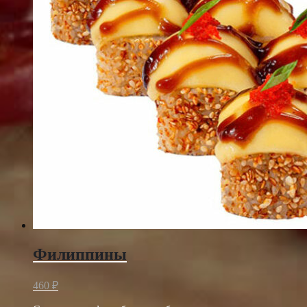
Филиппины
460
₽