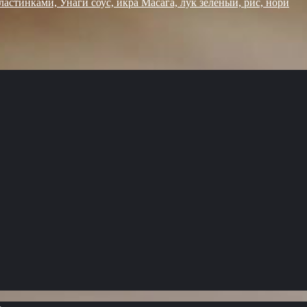
пластинками, Унаги соус, икра Масага, лук зелёный, рис, нори