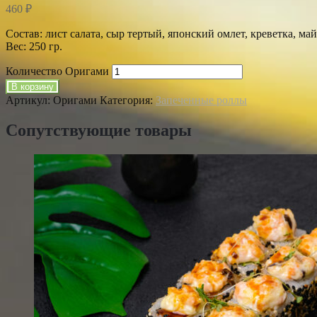
460
₽
Состав: лист салата, сыр тертый, японский омлет, креветка, май
Вес: 250 гр.
Количество Оригами
В корзину
Артикул:
Оригами
Категория:
Запеченные роллы
Сопутствующие товары