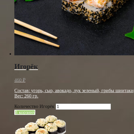
Игорёк
460
₽
Состав: угорь, сыр, авокадо, лук зеленый, грибы шиитаки,
Вес: 260 гр.
Количество Игорёк
В корзину