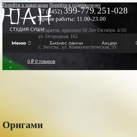
Перейти к навигации
Перейти к содержимому
399-779
251-028
+7 (8452)
,
Время работы: 11.00-23.00
г. Саратов, проспект 50 Лет Октября, 4/10;
ул. Огородная, 162
Меню
Бизнес ланчи
Акции
г. Энгельс, ул. Коммунистическая, 55
0 ₽
0 товаров
Оригами