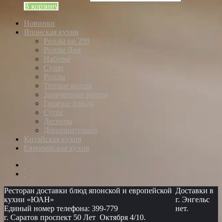
В корзину
Новинки
Японская кухня
Роллы по 299
Роллы Дня
Наборы
Суши
Роллы
Теплые роллы
Запеченные роллы
Горячие блюда
Супы
Десерты
Дополнительно
Китайская кухня
Европейская кухня
Ресторан доставки блюд японской и европейской
Доставки в
кухни «ЮАН»
г. Энгельс
Единый номер телефона: 399-779
нет.
г. Саратов проспект 50 Лет Октября 4/10.