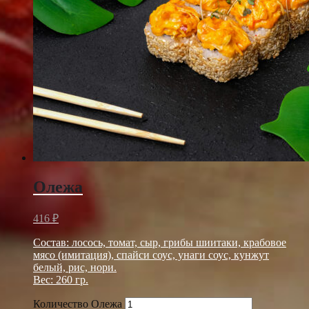
Олежа
416
₽
Состав: лосось, томат, сыр, грибы шиитаки, крабовое
мясо (имитация), спайси соус, унаги соус, кунжут
белый, рис, нори.
Вес: 260 гр.
Количество Олежа