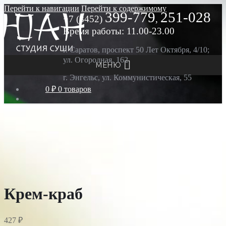
Перейти к навигации
Перейти к содержимому
399-779
251-028
+7 (8452)
,
Время работы: 11.00-23.00
г. Саратов, проспект 50 Лет Октября, 4/10;
ул. Огородная, 162
МЕНЮ
г. Энгельс, ул. Коммунистическая, 55
0 ₽
0 товаров
Крем-краб
427
₽