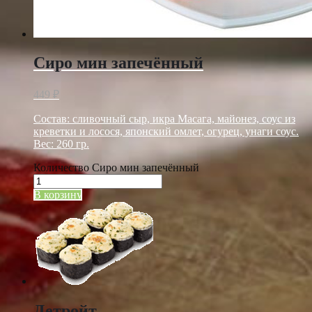
Сиро мин запечённый
449
₽
Состав: сливочный сыр, икра Масага, майонез, соус из
креветки и лосося, японский омлет, огурец, унаги соус.
Вес: 260 гр.
Количество Сиро мин запечённый
В корзину
Детройт