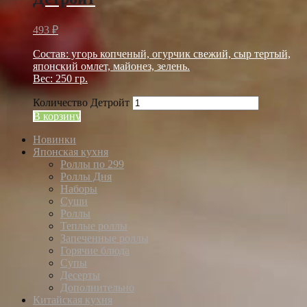
493
₽
Состав: угорь копченый, огурчик свежий, сыр тертый,
японский омлет, майонез, зелень.
Вес: 250 гр.
Количество Детройт
В корзину
Новинки
Японская кухня
Роллы по 299
Роллы Дня
Наборы
Суши
Роллы
Теплые роллы
Запеченные роллы
Горячие блюда
Супы
Десерты
Дополнительно
Китайская кухня