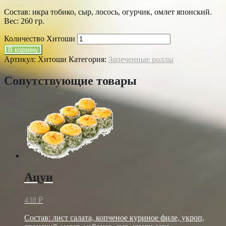
Состав: икра тобико, сыр, лосось, огурчик, омлет японский.
Вес: 260 гр.
Количество Хитоши
В корзину
Артикул:
Хитоши
Категория:
Запеченные роллы
Сопутствующие товары
Ацуи
438
₽
Состав: лист салата, копченое куриное филе, укроп,