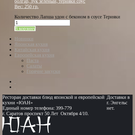
болгар, лук зелёный, терияки соус
Вес: 250 гр.
Количество Лапша удон с беконом в соусе Терияки
В корзину
Новинки
Японская кухня
Китайская кухня
Европейская кухня
Паста
Салаты
Горячие закуски
Ресторан доставки блюд японской и европейской
Доставки в
кухни «ЮАН»
г. Энгельс
Единый номер телефона: 399-779
нет.
г. Саратов проспект 50 Лет Октября 4/10.