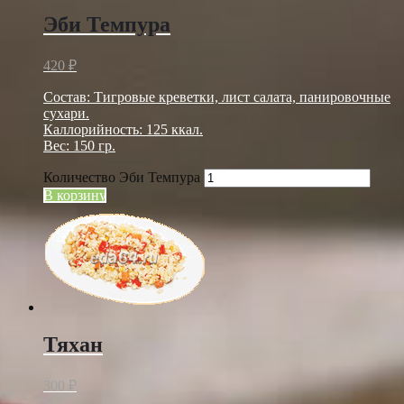
Эби Темпура
420
₽
Состав: Тигровые креветки, лист салата, панировочные
сухари.
Каллорийность: 125 ккал.
Вес: 150 гр.
Количество Эби Темпура
В корзину
Тяхан
300
₽