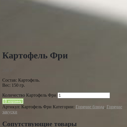
Картофель Фри
200
₽
Состав: Картофель.
Вес: 150 гр.
Количество Картофель Фри
В корзину
Артикул:
Картофель Фри
Категории:
Горячие блюда
,
Горячие
закуски
Сопутствующие товары