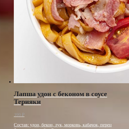
Лапша удон с беконом в соусе
Терияки
399
₽
Состав: удон, бекон, лук, морковь, кабачок, перец