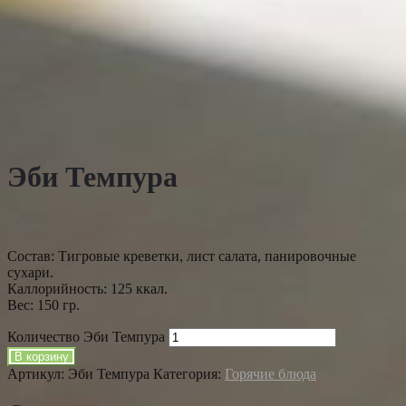
Эби Темпура
420
₽
Состав: Тигровые креветки, лист салата, панировочные
сухари.
Каллорийность: 125 ккал.
Вес: 150 гр.
Количество Эби Темпура
В корзину
Артикул:
Эби Темпура
Категория:
Горячие блюда