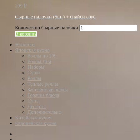
299
₽
Сырные палочки (5шт) + спайси соус
Количество Сырные палочки
В корзину
Новинки
Японская кухня
Роллы по 299
Роллы Дня
Наборы
Суши
Роллы
Теплые роллы
Запеченные роллы
Горячие блюда
Супы
Десерты
Дополнительно
Китайская кухня
Европейская кухня