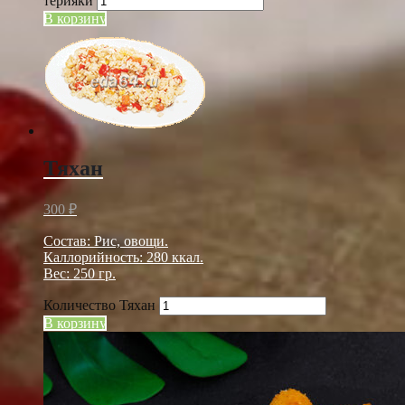
терияки
В корзину
Тяхан
300
₽
Состав: Рис, овощи.
Каллорийность: 280 ккал.
Вес: 250 гр.
Количество Тяхан
В корзину