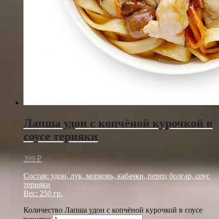
Лапша удон с копчёной курочкой в
соусе терияки
399
₽
Состав: удон, лук, морковь, кабачки, перец болгар, соус
терияки
Вес: 250 гр.
Количество Лапша удон с копчёной курочкой в соусе