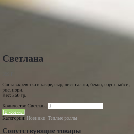
Светлана
389
₽
Состав:креветка в кляре, сыр, лист салата, бекон, соус спайси,
рис, нори.
Вес: 260 гр.
Количество Светлана
В корзину
Категории:
Новинки
,
Теплые роллы
Сопутствующие товары