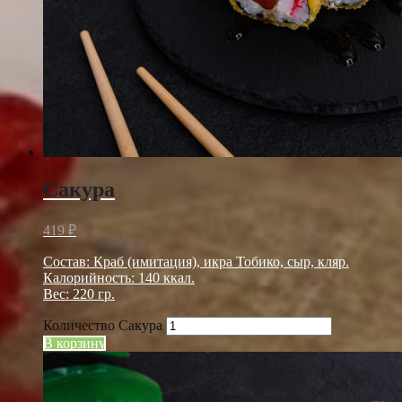
Сакура
419
₽
Состав: Краб (имитация), икра Тобико, сыр, кляр.
Калорийность: 140 ккал.
Вес: 220 гр.
Количество Сакура
В корзину