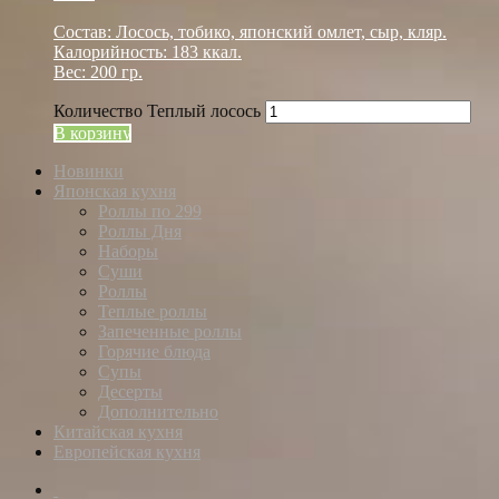
Состав: Лосось, тобико, японский омлет, сыр, кляр.
Калорийность: 183 ккал.
Вес: 200 гр.
Количество Теплый лосось
В корзину
Новинки
Японская кухня
Роллы по 299
Роллы Дня
Наборы
Суши
Роллы
Теплые роллы
Запеченные роллы
Горячие блюда
Супы
Десерты
Дополнительно
Китайская кухня
Европейская кухня