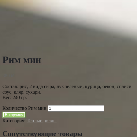
Рим мин
389
₽
Состав: рис, 2 вида сыра, лук зелёный, курица, бекон, спайси
соус, кляр, сухари.
Вес: 240 гр.
Количество Рим мин
В корзину
Категория:
Теплые роллы
Сопутствующие товары