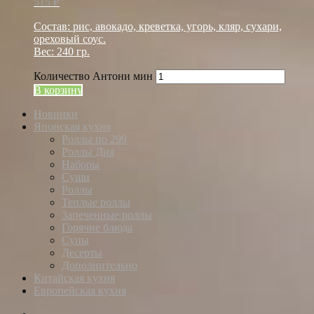
515
₽
Состав: рис, авокадо, креветка, угорь, кляр, сухари,
ореховый соус.
Вес: 240 гр.
Количество Антони мин
В корзину
Новинки
Японская кухня
Роллы по 299
Роллы Дня
Наборы
Суши
Роллы
Теплые роллы
Запеченные роллы
Горячие блюда
Супы
Десерты
Дополнительно
Китайская кухня
Европейская кухня