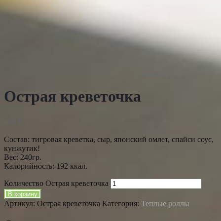
Острая креветочка
449
₽
Состав: тигровая креветка, сыр, японский омлет, спайси соус,
кунжутик!
Вес: 240гр.
Калорийность: 192 ккал.
Количество Острая креветочка
В корзину
Артикул:
Острая креветочка
Категория:
Теплые роллы