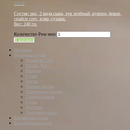
389
₽
Состав: рис, 2 вида сыра, лук зелёный, курица, бекон,
спайси соус, кляр, сухари.
Вес: 240 гр.
Количество Рим мин
В корзину
Новинки
Японская кухня
Роллы по 299
Роллы Дня
Наборы
Суши
Роллы
Теплые роллы
Запеченные роллы
Горячие блюда
Супы
Десерты
Дополнительно
Китайская кухня
Европейская кухня