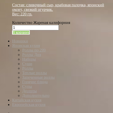
Состав: сливочный сыр, крабовая палочка, японский
омлет, свежий огурчик.
Вес: 220 гр.
Количество Жареная калифорния
В корзину
Новинки
Японская кухня
Роллы по 299
Роллы Дня
Наборы
Суши
Роллы
Теплые роллы
Запеченные роллы
Горячие блюда
Супы
Десерты
Дополнительно
Китайская кухня
Европейская кухня