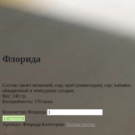
Флорида
419
₽
Cостав: омлет японский, сыр, краб (иммитация), соус кабаяки,
обжаренный в темпурных сухарях.
Вес: 240 гр.
Калорийность: 170 ккал.
Количество Флорида
В корзину
Артикул:
Флорида
Категория:
Теплые роллы