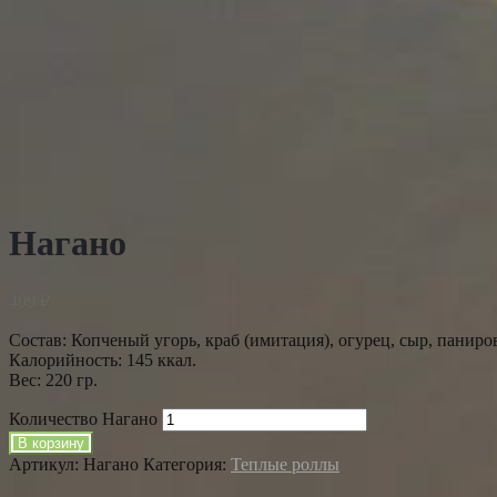
Нагано
499
₽
Состав: Копченый угорь, краб (имитация), огурец, сыр, паниро
Калорийность: 145 ккал.
Вес: 220 гр.
Количество Нагано
В корзину
Артикул:
Нагано
Категория:
Теплые роллы