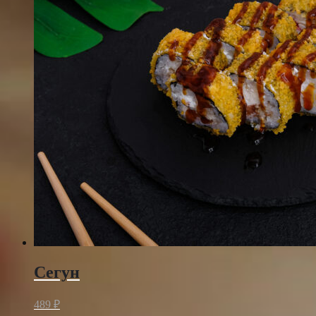
Сегун
489
₽