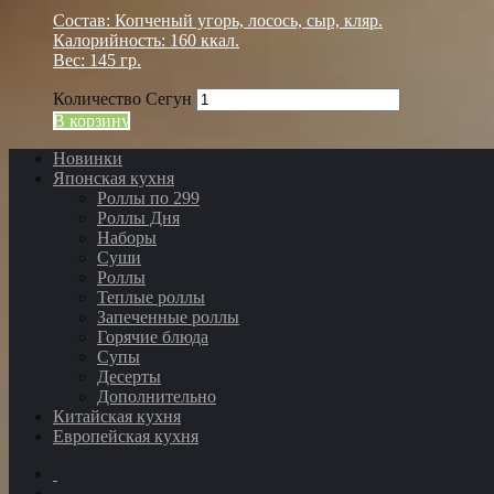
Состав: Копченый угорь, лосось, сыр, кляр.
Калорийность: 160 ккал.
Вес: 145 гр.
Количество Сегун
В корзину
Новинки
Японская кухня
Роллы по 299
Роллы Дня
Наборы
Суши
Роллы
Теплые роллы
Запеченные роллы
Горячие блюда
Супы
Десерты
Дополнительно
Китайская кухня
Европейская кухня