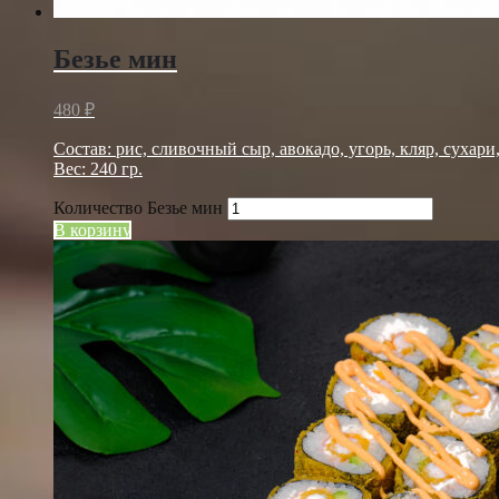
Безье мин
480
₽
Состав: рис, сливочный сыр, авокадо, угорь, кляр, сухари
Вес: 240 гр.
Количество Безье мин
В корзину