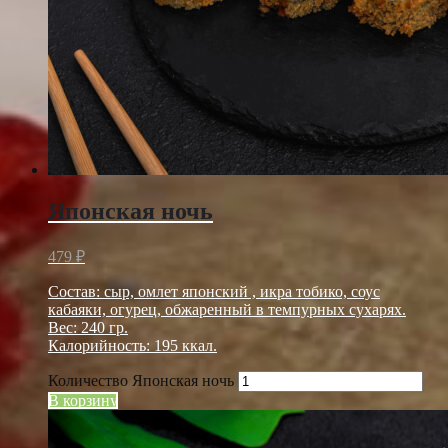
Японская ночь
479
₽
Состав: сыр, омлет японский , икра тобико, соус
кабаяки, огурец, обжаренный в темпурных сухарях.
Вес: 240 гр.
Калорийность: 195 ккал.
Количество Японская ночь
В корзину