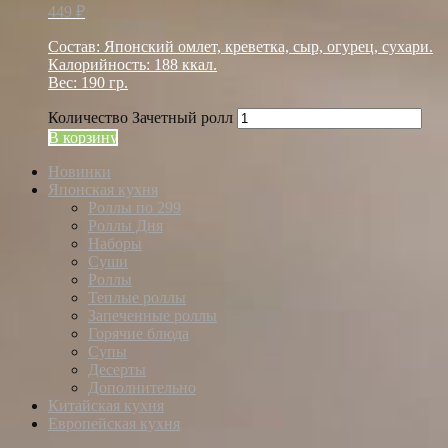
449
₽
Состав: Японский омлет, креветка, сыр, огурец, сухари.
Калорийность: 188 ккал.
Вес: 190 гр.
Количество Зачетный ролл
В корзину
Новинки
Японская кухня
Роллы по 299
Роллы Дня
Наборы
Суши
Роллы
Теплые роллы
Запеченные роллы
Горячие блюда
Супы
Десерты
Дополнительно
Китайская кухня
Европейская кухня