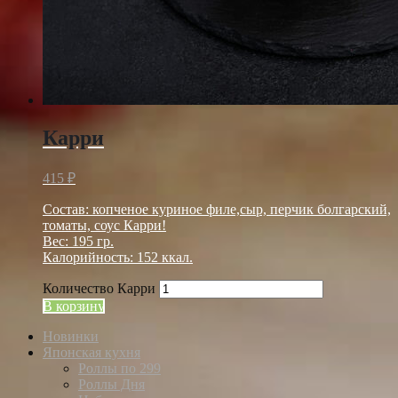
Карри
415
₽
Состав: копченое куриное филе,сыр, перчик болгарский,
томаты, соус Карри!
Вес: 195 гр.
Калорийность: 152 ккал.
Количество Карри
В корзину
Новинки
Японская кухня
Роллы по 299
Роллы Дня