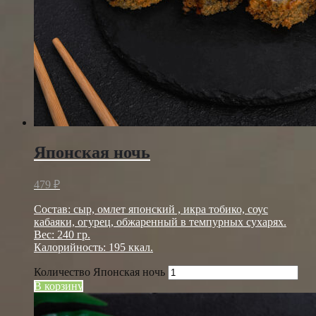
Японская ночь
479
₽
Состав: сыр, омлет японский , икра тобико, соус
кабаяки, огурец, обжаренный в темпурных сухарях.
Вес: 240 гр.
Калорийность: 195 ккал.
Количество Японская ночь
В корзину