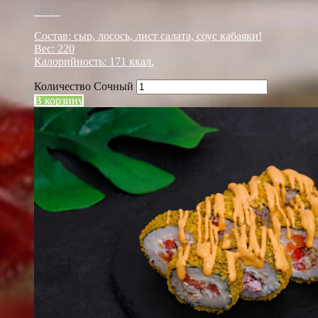
489
₽
Состав: сыр, лосось, лист салата, соус кабаяки!
Вес: 220
Калорийность: 171 ккал.
Количество Сочный
В корзину