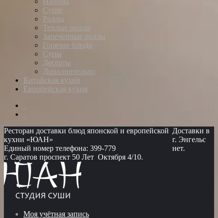
Наборы
Суши
Роллы
Теплые роллы
Запеченные роллы
Горячие блюда
Супы
Десерты
Дополнительно
Китайская кухня
Европейская кухня
Ресторан доставки блюд японской и европейской
Доставки в
кухни «ЮАН»
г. Энгельс
Единый номер телефона: 399-779
нет.
г. Саратов проспект 50 Лет Октября 4/10.
Моя учётная запись