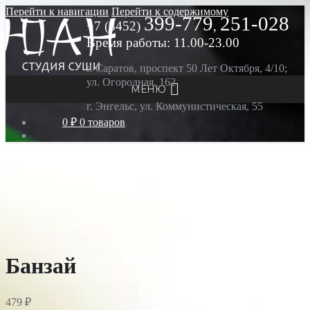
Перейти к навигации
Перейти к содержимому
399-779
251-028
+7 (8452)
,
Время работы: 11.00-23.00
г. Саратов, проспект 50 Лет Октября, 4/10;
ул. Огородная, 162
МЕНЮ
г. Энгельс, ул. Коммунистическая, 55
0 ₽
0 товаров
Банзай
479
₽