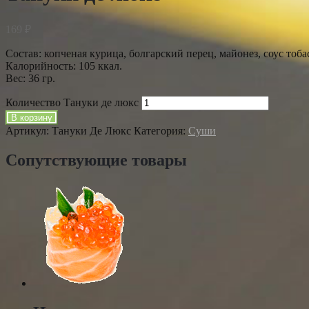
169
₽
Состав: копченая курица, болгарский перец, майонез, соус тобас
Калорийность: 105 ккал.
Вес: 36 гр.
Количество Тануки де люкс
В корзину
Артикул:
Тануки Де Люкс
Категория:
Суши
Сопутствующие товары