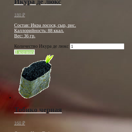
Икура де люкс
180
₽
Состав: Икра лосося, сыр, рис.
Каллорийность: 88 ккал.
Вес: 36 гр.
Количество Икура де люкс
В корзину
Тобико черная
160
₽