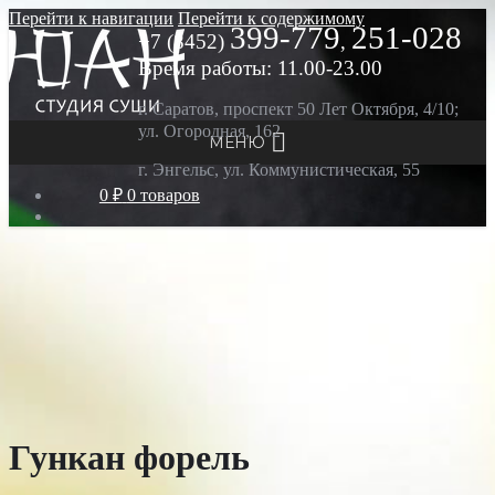
Перейти к навигации
Перейти к содержимому
399-779
251-028
+7 (8452)
,
Время работы: 11.00-23.00
г. Саратов, проспект 50 Лет Октября, 4/10;
ул. Огородная, 162
МЕНЮ
г. Энгельс, ул. Коммунистическая, 55
0 ₽
0 товаров
Гункан форель