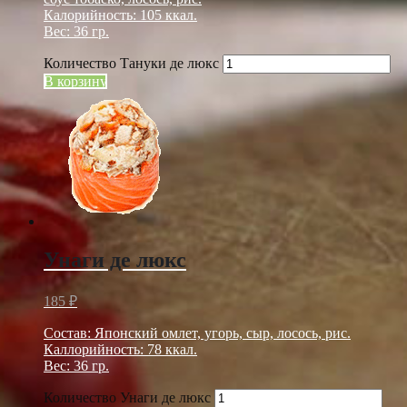
Калорийность: 105 ккал.
Вес: 36 гр.
Количество Тануки де люкс
В корзину
Унаги де люкс
185
₽
Состав: Японский омлет, угорь, сыр, лосось, рис.
Каллорийность: 78 ккал.
Вес: 36 гр.
Количество Унаги де люкс