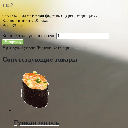
180
₽
Состав: Подкопченая форель, огурец, нори, рис.
Каллорийность: 25 ккал.
Вес: 33 гр.
Количество Гункан форель
В корзину
Артикул:
Гункан Форель
Категория:
Суши
Сопутствующие товары
Гункан лосось