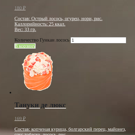
180
₽
Состав: Острый лосось, огурец, нори, рис.
Каллорийность: 25 ккал.
Вес: 33 гр.
Количество Гункан лосось
В корзину
Тануки де люкс
169
₽
Состав: копченая курица, болгарский перец, майонез,
соус тобаско, лосось, рис.