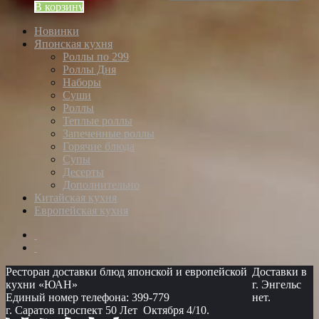
В корзину
Новинки
Японская кухня
Роллы по 299
Роллы Дня
Наборы
Суши
Роллы
Теплые роллы
Запеченные роллы
Горячие блюда
Супы
Десерты
Дополнительно
Китайская кухня
Европейская кухня
Ресторан доставки блюд японской и европейской
Доставки в
кухни «ЮАН»
г. Энгельс
Единый номер телефона: 399-779
нет.
г. Саратов проспект 50 Лет Октября 4/10.