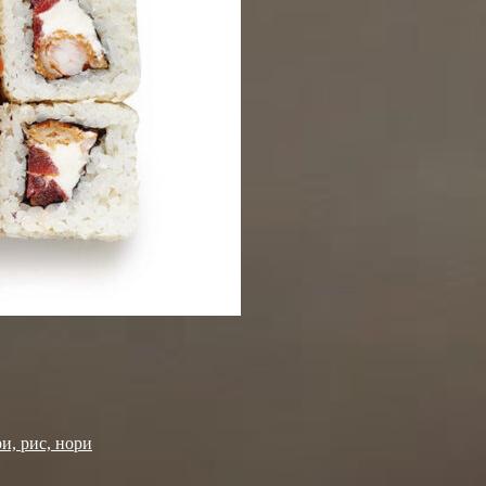
ри, рис, нори