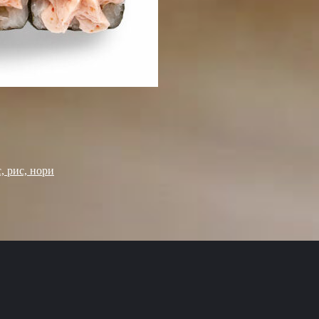
, рис, нори