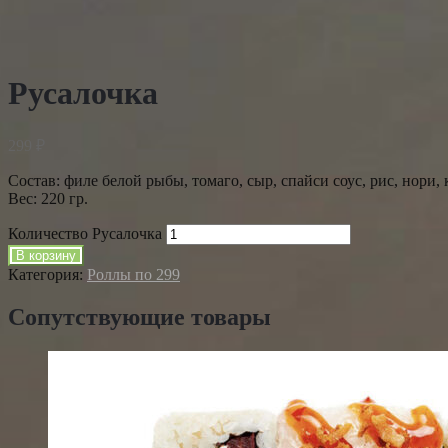
Русалочка
299
₽
Состав: филе белой рыбы, томаго, сыр, спайси соус, рис, нори, 
Вес: 220 гр.
Количество Русалочка
В корзину
Категория:
Роллы по 299
Сопутствующие товары