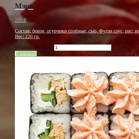
Мэри
299
₽
Состав: бекон, огурчики солёные, сыр, Фудзи соус, рис, н
Вес: 220 гр.
Количество Мэри
В корзину