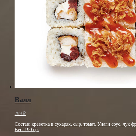
Валл
299
₽
Состав: креветка в сухарях, сыр, томат, Унаги соус, лук ф
Вес: 190 гр.