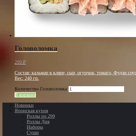
Головоломка
299
₽
Состав: кальмар в кляре, сыр, огурчик, томаго, Фудзи соус
Вес: 240 гр.
Количество Головоломка
В корзину
Новинки
Японская кухня
Роллы по 299
Роллы Дня
Наборы
Суши