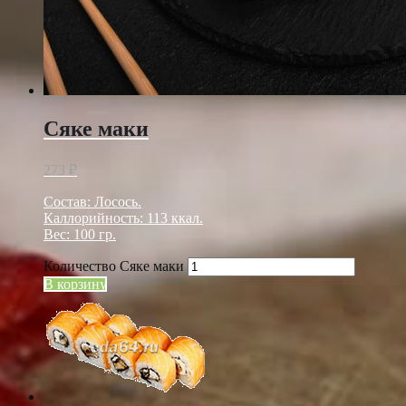
Сяке маки
273
₽
Состав: Лосось.
Каллорийность: 113 ккал.
Вес: 100 гр.
Количество Сяке маки
В корзину