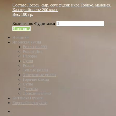
Состав: Лосось, сыр, соус фудзи: икра Тобико, майонез.
Каллорийность: 200 ккал.
Вес: 190 гр.
Количество Фудзи маки
В корзину
Новинки
Японская кухня
Роллы по 299
Роллы Дня
Наборы
Суши
Роллы
Теплые роллы
Запеченные роллы
Горячие блюда
Супы
Десерты
Дополнительно
Китайская кухня
Европейская кухня