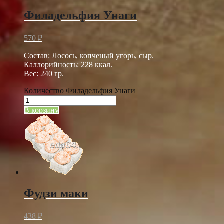
Филадельфия Унаги
570
₽
Состав: Лосось, копченый угорь, сыр.
Каллорийность: 228 ккал.
Вес: 240 гр.
Количество Филадельфия Унаги
В корзину
Фудзи маки
438
₽