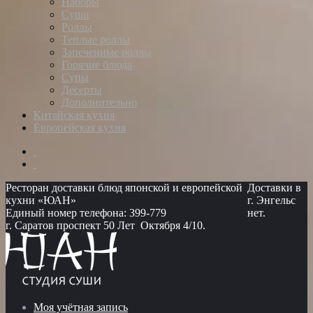
Наборы
Суши
Роллы
Теплые роллы
Запеченные роллы
Горячие блюда
Супы
Десерты
Дополнительно
Китайская кухня
Европейская кухня
Ресторан доставки блюд японской и европейской
Доставки в
кухни «ЮАН»
г. Энгельс
Единый номер телефона: 399-779
нет.
г. Саратов проспект 50 Лет Октября 4/10.
Моя учётная запись