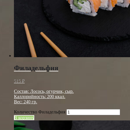
Филадельфия
515
₽
Состав: Лосось, огурчик, сыр.
Каллорийность: 200 ккал.
Вес: 240 гр.
Количество Филадельфия
В корзину