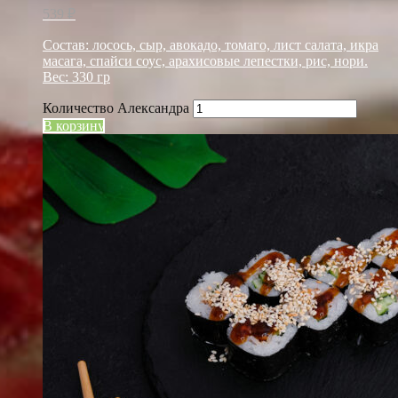
539
₽
Состав: лосось, сыр, авокадо, томаго, лист салата, икра
масага, спайси соус, арахисовые лепестки, рис, нори.
Вес: 330 гр
Количество Александра
В корзину