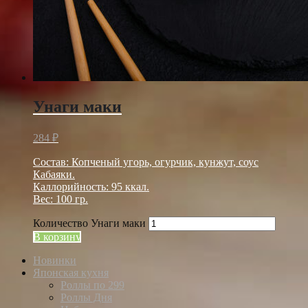
Унаги маки
284
₽
Состав: Копченый угорь, огурчик, кунжут, соус
Кабаяки.
Каллорийность: 95 ккал.
Вес: 100 гр.
Количество Унаги маки
В корзину
Новинки
Японская кухня
Роллы по 299
Роллы Дня