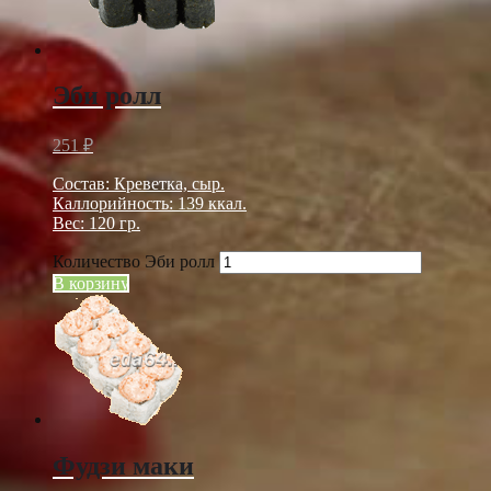
Эби ролл
251
₽
Состав: Креветка, сыр.
Каллорийность: 139 ккал.
Вес: 120 гр.
Количество Эби ролл
В корзину
Фудзи маки