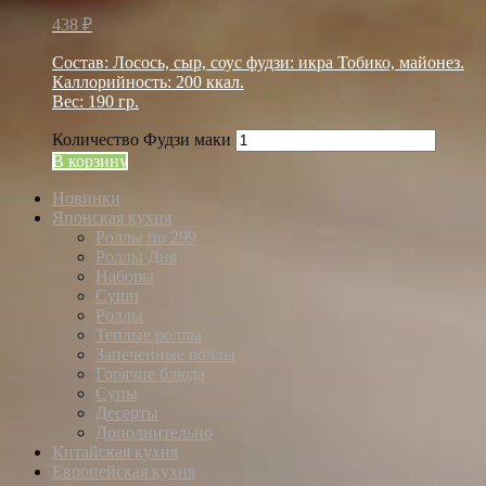
438
₽
Состав: Лосось, сыр, соус фудзи: икра Тобико, майонез.
Каллорийность: 200 ккал.
Вес: 190 гр.
Количество Фудзи маки
В корзину
Новинки
Японская кухня
Роллы по 299
Роллы Дня
Наборы
Суши
Роллы
Теплые роллы
Запеченные роллы
Горячие блюда
Супы
Десерты
Дополнительно
Китайская кухня
Европейская кухня