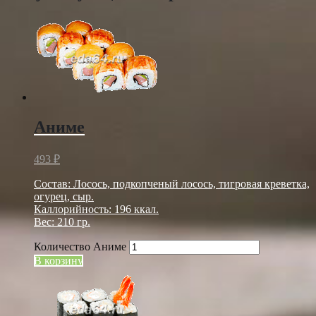
Аниме
493
₽
Состав: Лосось, подкопченый лосось, тигровая креветка,
огурец, сыр.
Каллорийность: 196 ккал.
Вес: 210 гр.
Количество Аниме
В корзину