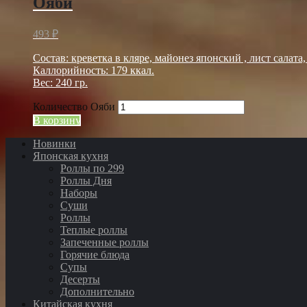
Ояби
493
₽
Cостав: креветка в кляре, майонез японский , лист салата,
Каллорийность: 179 ккал.
Вес: 240 гр.
Количество Ояби
В корзину
Новинки
Японская кухня
Роллы по 299
Роллы Дня
Наборы
Суши
Роллы
Теплые роллы
Запеченные роллы
Горячие блюда
Супы
Десерты
Дополнительно
Китайская кухня