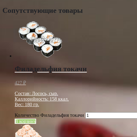
Сопутствующие товары
Филадельфия токачи
427
₽
Состав: Лосось, сыр.
Каллорийность: 158 ккал.
Вес: 180 гр.
Количество Филадельфия токачи
В корзину