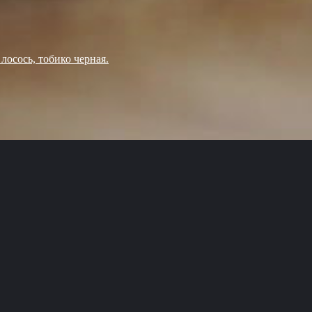
 лосось, тобико черная.