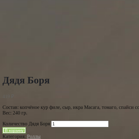
АКЦИЯ!!!
Дядя Боря
419
₽
Состав: копчёное кур филе, сыр, икра Масага, томаго, спайси со
Вес: 240 гр.
Количество Дядя Боря
В корзину
Категория:
Роллы