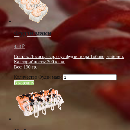
Фудзи маки
438
₽
Состав: Лосось, сыр, соус фудзи: икра Тобико, майонез.
Каллорийность: 200 ккал.
Вес: 190 гр.
Количество Фудзи маки
В корзину