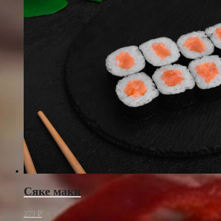
Сяке маки
273
₽