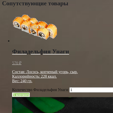
Сопутствующие товары
Филадельфия Унаги
570
₽
Состав: Лосось, копченый угорь, сыр.
Каллорийность: 228 ккал.
Вес: 240 гр.
Количество Филадельфия Унаги
В корзину