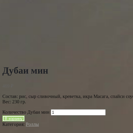
Дубаи мин
469
₽
Состав: рис, сыр сливочный, креветка, икра Масага, спайси соу
Вес: 230 гр.
Количество Дубаи мин
В корзину
Категория:
Роллы