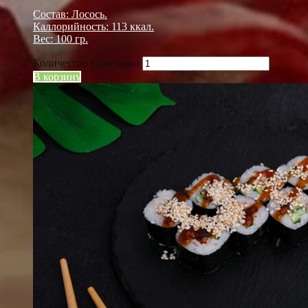
Состав: Лосось.
Каллорийность: 113 ккал.
Вес: 100 гр.
Количество Сяке маки
В корзину