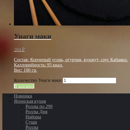
Унаги маки
284
₽
Состав: Копченый угорь, огурчик, кунжут, соус Кабаяки.
Каллорийность: 95 ккал.
Вес: 100 гр.
Количество Унаги маки
В корзину
Новинки
Японская кухня
Роллы по 299
Роллы Дня
Наборы
Суши
Роллы