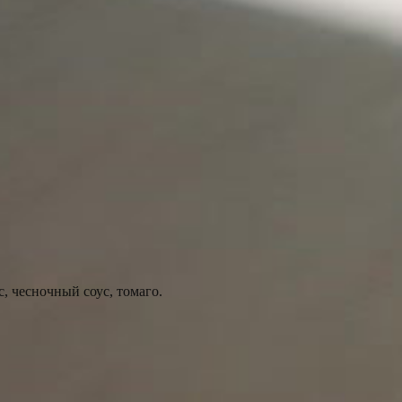
с, чесночный соус, томаго.