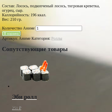
Состав: Лосось, подкопченый лосось, тигровая креветка,
огурец, сыр.
Каллорийность: 196 ккал.
Вес: 210 гр.
Количество Аниме
В корзину
Артикул:
Аниме
Категория:
Роллы
Сопутствующие товары
Эби ролл
251
₽