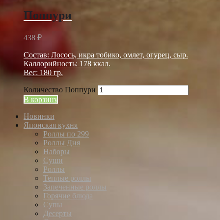
Поппури
438
₽
Состав: Лосось, икра тобико, омлет, огурец, сыр.
Каллорийность: 178 ккал.
Вес: 180 гр.
Количество Поппури
В корзину
Новинки
Японская кухня
Роллы по 299
Роллы Дня
Наборы
Суши
Роллы
Теплые роллы
Запеченные роллы
Горячие блюда
Супы
Десерты