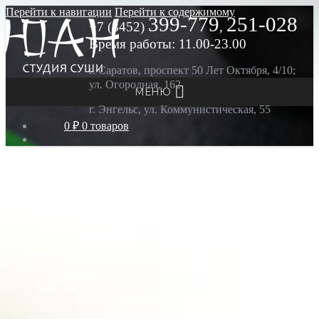
Перейти к навигации
Перейти к содержимому
399-779
251-028
+7 (8452)
,
Время работы: 11.00-23.00
г. Саратов, проспект 50 Лет Октября, 4/10;
ул. Огородная, 162
МЕНЮ
г. Энгельс, ул. Коммунистическая, 55
0 ₽
0 товаров