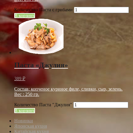
Количество Паста с грибами
В корзину
Паста «Джулия»
389
₽
Состав: копченое куриное филе, сливки, сыр, зелень.
Вес : 250 гр.
Количество Паста "Джулия"
В корзину
Новинки
Японская кухня
Китайская кухня