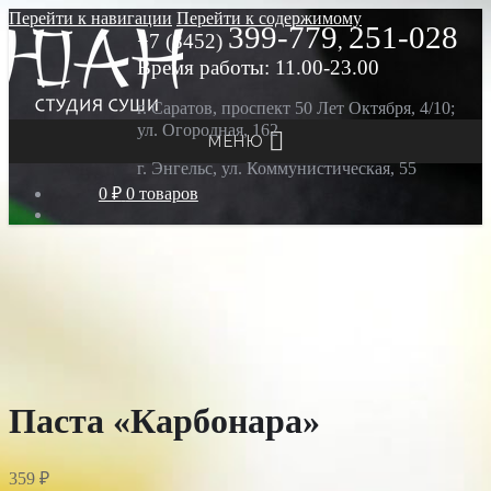
Перейти к навигации
Перейти к содержимому
399-779
251-028
+7 (8452)
,
Время работы: 11.00-23.00
г. Саратов, проспект 50 Лет Октября, 4/10;
ул. Огородная, 162
МЕНЮ
г. Энгельс, ул. Коммунистическая, 55
0 ₽
0 товаров
Паста «Карбонара»
359
₽