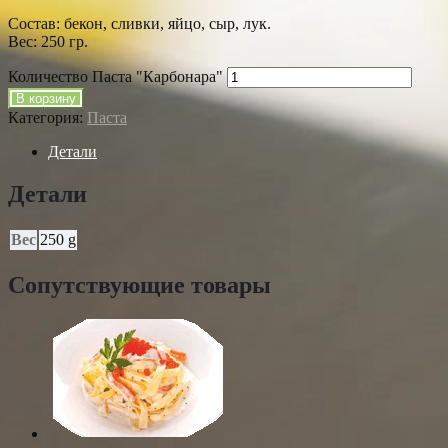
Состав: бекон, сливки, яйцо, сыр, лук.
Вес: 250 гр.
Количество Паста "Карбонара"
В корзину
Категория:
Паста
Детали
Детали
Вес
250 g
Сопутствующие товары