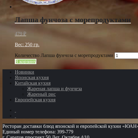
Лапша фунчоза с морепродуктами
479
₽
Вес: 250 гр.
Количество Лапша фунчоза с морепродуктами
В корзину
Новинки
Японская кухня
Китайская кухня
Жареная лапша и фунчеза
Жареный рис
Европейская кухня
Ресторан доставки блюд японской и европейской кухни «ЮАН
Единый номер телефона: 399-779
г. Саратов проспект 50 Лет Октября 4/10.