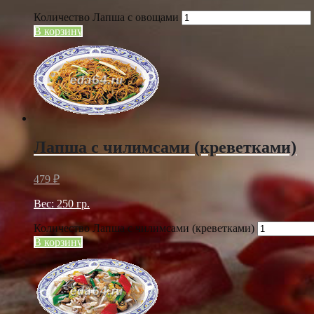
Количество Лапша с овощами
В корзину
Лапша с чилимсами (креветками)
479
₽
Вес: 250 гр.
Количество Лапша с чилимсами (креветками)
В корзину